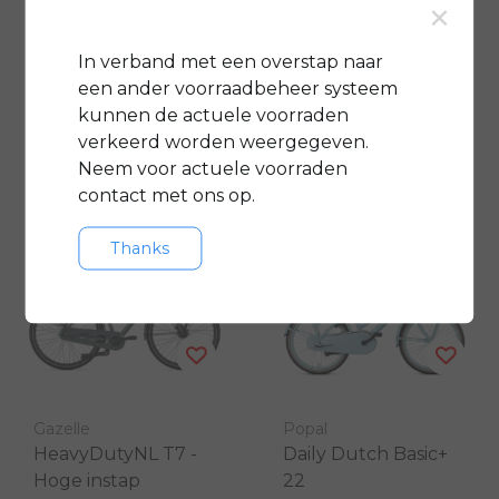
×
Family
Prestige ND7
In verband met een overstap naar
€1.039,00
€599,00
€1.139,00
€749,00
een ander voorraadbeheer systeem
Vergelijk
Vergelijk
kunnen de actuele voorraden
verkeerd worden weergegeven.
Neem voor actuele voorraden
contact met ons op.
Thanks
Gazelle
Popal
HeavyDutyNL T7 -
Daily Dutch Basic+
Hoge instap
22