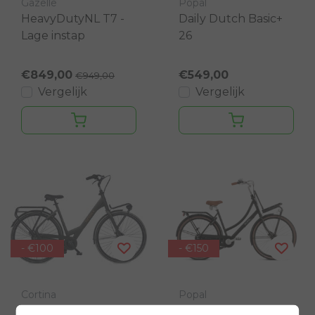
Gazelle
Popal
HeavyDutyNL T7 -
Daily Dutch Basic+
Lage instap
26
€849,00
€549,00
€949,00
Vergelijk
Vergelijk
- €100
- €150
Cortina
Popal
Cortina Common
Daily Dutch