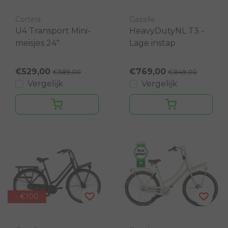
Cortina
Gazelle
U4 Transport Mini-
HeavyDutyNL T3 -
meisjes 24"
Lage instap
€529,00
€769,00
€589,00
€849,00
Vergelijk
Vergelijk
- €100