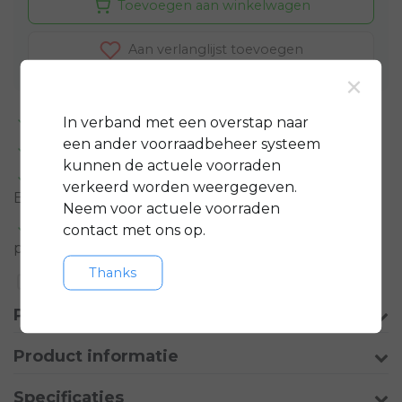
Toevoegen aan winkelwagen
Aan verlanglijst toevoegen
×
Standaard 3 jaar
garantie op bijna alle fietsen
In verband met een overstap naar
een ander voorraadbeheer systeem
GRATIS
servicepakket t.w.v. minimaal € 150,-
kunnen de actuele voorraden
Gratis rijklare
bezorging in regio groot
verkeerd worden weergegeven.
Eindhoven
Neem voor actuele voorraden
Meer informatie?
Neem contact op over dit
contact met ons op.
product
Thanks
Toevoegen aan vergelijking
Productomschrijving
Product informatie
Specificaties