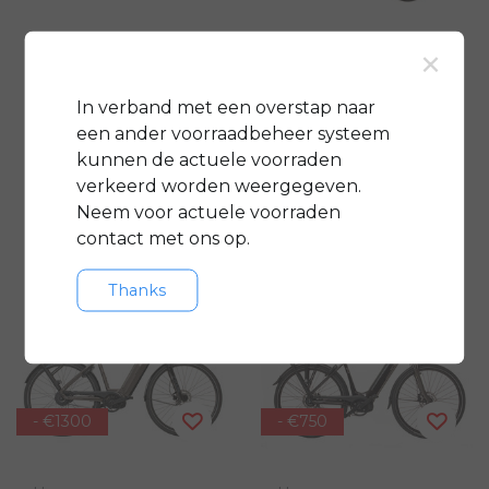
Huyser
Huyser
×
Gen Urban+ Belt
Novara
In verband met een overstap naar
een ander voorraadbeheer systeem
€2.599,00
€2.599,00
€3.399,00
€3.749,00
kunnen de actuele voorraden
Vergelijk
Vergelijk
verkeerd worden weergegeven.
Neem voor actuele voorraden
contact met ons op.
Thanks
- €1300
- €750