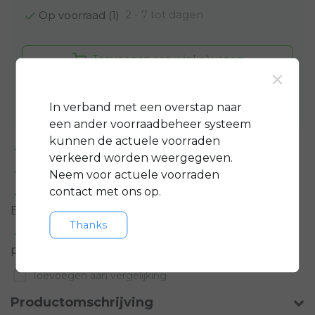
2 - 7 tot dagen
Op voorraad (1)
Toevoegen aan winkelwagen
×
Aan verlanglijst toevoegen
In verband met een overstap naar
een ander voorraadbeheer systeem
kunnen de actuele voorraden
Standaard 3 jaar
garantie op bijna alle fietsen
verkeerd worden weergegeven.
GRATIS
servicepakket t.w.v. minimaal € 150,-
Neem voor actuele voorraden
contact met ons op.
Gratis rijklare
bezorging in regio groot
Eindhoven
Thanks
Meer informatie?
Neem contact op over dit
product
Toevoegen aan vergelijking
Productomschrijving