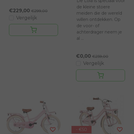
De Lola is speciaal voor
de kleine stoere
€229,00
€299,00
meiden die de wereld
Vergelijk
willen ontdekken. Op
de voor- of
achterdrager neem je
al ...
€0,00
€259,00
Vergelijk
- €50