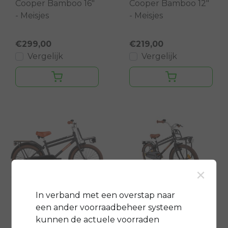
Cooper Bamboo 16"
Cooper Bamboo 12"
- Meisjes
- Meisjes
€299,00
€219,00
Vergelijk
Vergelijk
×
- €60
In verband met een overstap naar
Supersuper
Supersuper
een ander voorraadbeheer systeem
Cooper Bamboo -
Cooper 20" -
kunnen de actuele voorraden
Jongens
Jongens