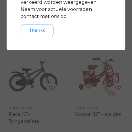
verkeerd worden weergegeven.
Neem voor actuele voorraden
€309,00
€279,00
contact met ons op.
€339,00
Vergelijk
Vergelijk
Thanks
Supersuper
Supersuper
Race 16"-
Cooper 12" - meisjes
Jongensfiets