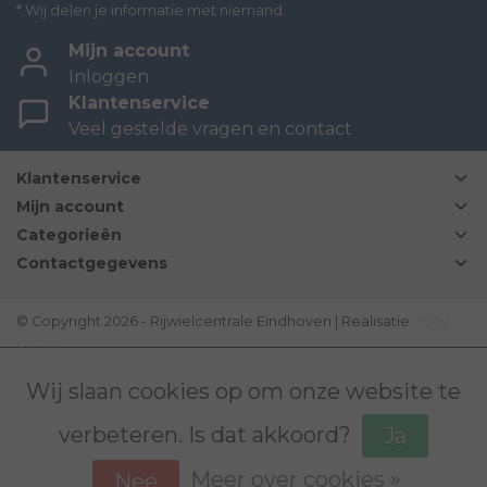
* Wij delen je informatie met niemand.
Mijn account
Inloggen
Klantenservice
Veel gestelde vragen en contact
Klantenservice
Mijn account
Categorieën
Contactgegevens
© Copyright 2026 - Rijwielcentrale Eindhoven | Realisatie
InStijl
Media
Disclaimer
|
Sitemap
|
Bovag Algemene voorwaarden
|
Wij slaan cookies op om onze website te
verbeteren. Is dat akkoord?
Ja
Meer over cookies »
Nee