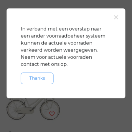
Popal
Gazelle
×
Daily Dutch Basic+
Classic R3T
22
In verband met een overstap naar
een ander voorraadbeheer systeem
€529,00
€699,00
€799,00
kunnen de actuele voorraden
Vergelijk
Vergelijk
verkeerd worden weergegeven.
Neem voor actuele voorraden
contact met ons op.
Thanks