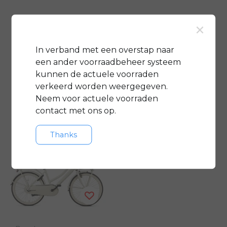
Gazelle
Popal
×
Classic R3T
Daily Dutch Basic+
22
In verband met een overstap naar
een ander voorraadbeheer systeem
€699,00
€529,00
€799,00
kunnen de actuele voorraden
Vergelijk
Vergelijk
verkeerd worden weergegeven.
Neem voor actuele voorraden
contact met ons op.
Thanks