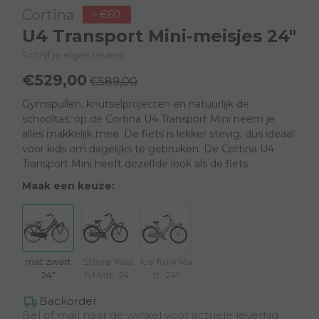
Cortina
- €60
U4 Transport Mini-meisjes 24"
Schrijf je eigen review
€529,00
€589,00
Gymspullen, knutselprojecten en natuurlijk de
schooltas: op de Cortina U4 Transport Mini neem je
alles makkelijk mee. De fiets is lekker stevig, dus ideaal
voor kids om dagelijks te gebruiken. De Cortina U4
Transport Mini heeft dezelfde look als de fiets
Maak een keuze:
mat zwart
Stone Was
Ice flow Ma
24"
h Matt -24
tt -24"
Backorder
Bel of mail naar de winkel voor actuele levertijd