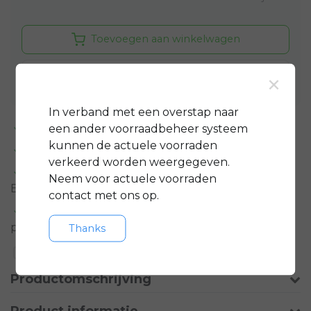
Toevoegen aan winkelwagen
Aan verlanglijst toevoegen
×
In verband met een overstap naar
Standaard 3 jaar
garantie op bijna alle fietsen
een ander voorraadbeheer systeem
kunnen de actuele voorraden
GRATIS
servicepakket t.w.v. minimaal € 150,-
verkeerd worden weergegeven.
Gratis rijklare
bezorging in regio groot
Neem voor actuele voorraden
Eindhoven
contact met ons op.
Meer informatie?
Neem contact op over dit
product
Thanks
Toevoegen aan vergelijking
Productomschrijving
Product informatie