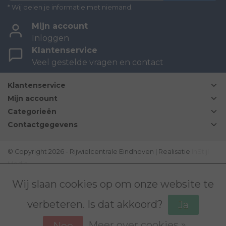
* Wij delen je informatie met niemand.
Mijn account
Inloggen
Klantenservice
Veel gestelde vragen en contact
Klantenservice
Mijn account
Categorieën
Contactgegevens
© Copyright 2026 - Rijwielcentrale Eindhoven | Realisatie
InStijl
Media
Disclaimer
|
Sitemap
|
Bovag Algemene voorwaarden
|
Wij slaan cookies op om onze website te
verbeteren. Is dat akkoord?
Ja
Meer over cookies »