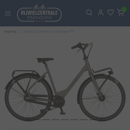
0
Home
Cortina Common Dames 7V
Vorige
Volg