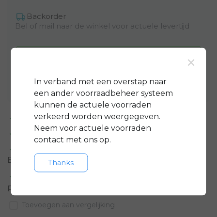
Backorder
Bel of mail naar de winkel voor actuele levertijd
×
Toevoegen aan winkelwagen
Aan verlanglijst toevoegen
In verband met een overstap naar
een ander voorraadbeheer systeem
kunnen de actuele voorraden
verkeerd worden weergegeven.
Standaard 3 jaar
garantie op bijna alle fietsen
Neem voor actuele voorraden
GRATIS
servicepakket t.w.v. minimaal € 150,-
contact met ons op.
Gratis rijklare
bezorging in regio groot
Eindhoven
Thanks
Meer informatie?
Neem contact op over dit
product
Toevoegen aan vergelijking