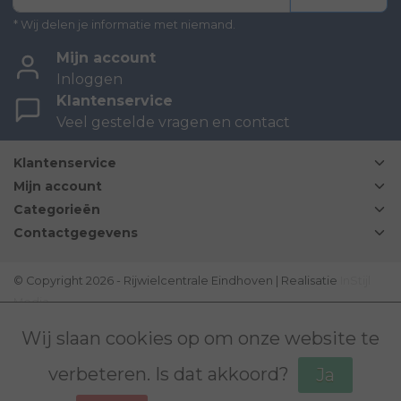
* Wij delen je informatie met niemand.
Mijn account
Inloggen
Klantenservice
Veel gestelde vragen en contact
Klantenservice
Mijn account
Categorieën
Contactgegevens
© Copyright 2026 - Rijwielcentrale Eindhoven | Realisatie
InStijl
Media
Disclaimer
|
Sitemap
|
Bovag Algemene voorwaarden
|
Wij slaan cookies op om onze website te
verbeteren. Is dat akkoord?
Ja