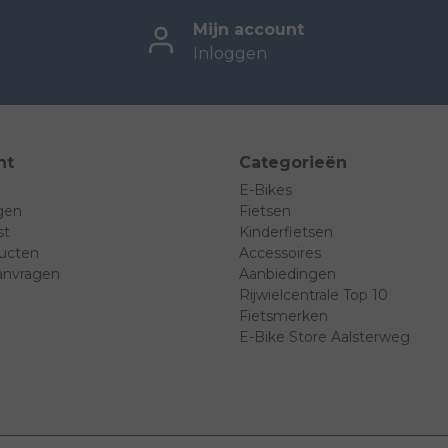
Mijn account
Inloggen
nt
Categorieën
E-Bikes
ngen
Fietsen
st
Kinderfietsen
ducten
Accessoires
anvragen
Aanbiedingen
Rijwielcentrale Top 10
Fietsmerken
E-Bike Store Aalsterweg