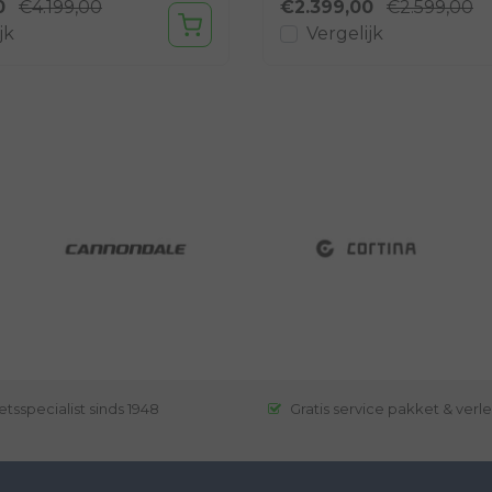
0
€4.199,00
€2.399,00
€2.599,00
jk
Vergelijk
etsspecialist sinds 1948
Gratis service pakket & verl