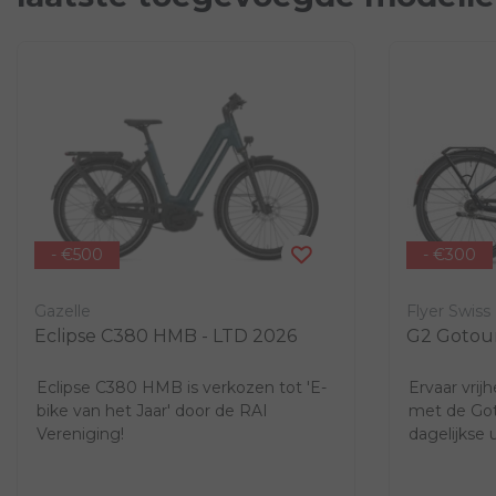
- €500
- €300
Gazelle
Flyer Swiss
Eclipse C380 HMB - LTD 2026
G2 Gotour
Eclipse C380 HMB is verkozen tot 'E-
Ervaar vrij
bike van het Jaar' door de RAI
met de Got
Vereniging!
dagelijkse 
worden een p