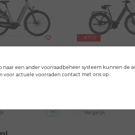
- €700
Riese & Müller
 C8 2026
Nevo5 silent CORE
p naar een ander voorraadbeheer systeem kunnen de a
De Nevo5 is niet alleen ex
 de winkel voor dit schitterende nieuwe model!
voor actuele voorraden contact met ons op.
comfortabel en eenvoudig i
maar gewoonweg uniek. M
betrouwbare bike met...
0
€3.399,00
€3.679,00
€4.379,00
jk
Vergelijk
n!