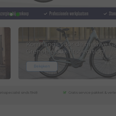
Kom langs voor de nieuwe Ga
Grenoble C5+ first edition!
Bekijken
etsspecialist sinds 1948
Gratis service pakket & verl