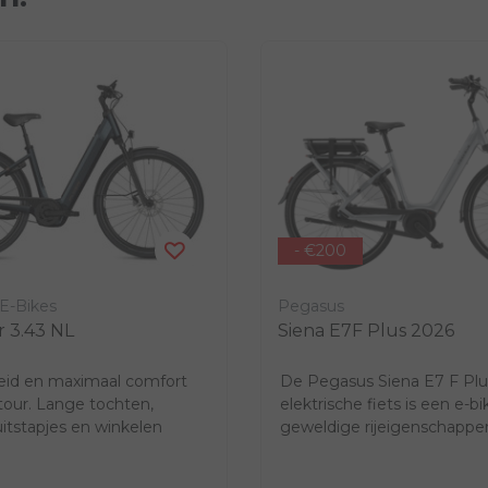
- €200
 E-Bikes
Pegasus
 3.43 NL
Siena E7F Plus 2026
heid en maximaal comfort
De Pegasus Siena E7 F Plu
our. Lange tochten,
elektrische fiets is een e-b
uitstapjes en winkelen
geweldige rijeigenschapp
lezier. ...
betaalbare prijs. Voor...