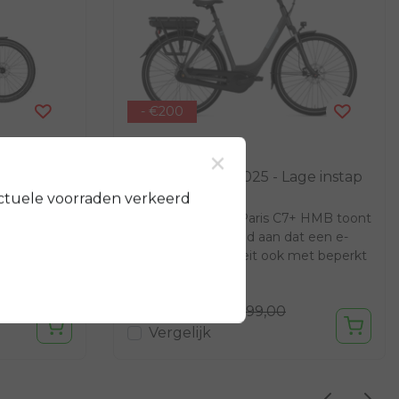
- €200
×
Gazelle
Paris C7+ HMB 2025 - Lage instap
ctuele voorraden verkeerd
treem
Met de nieuwste Paris C7+ HMB toont
n gebruik,
Gazelle overtuigend aan dat een e-
et deze
bike van topkwaliteit ook met beperkt
budget te re...
€2.499,00
€2.699,00
Vergelijk