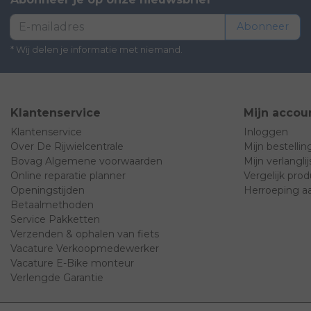
Abonneer
* Wij delen je informatie met niemand.
Klantenservice
Mijn accou
Klantenservice
Inloggen
Over De Rijwielcentrale
Mijn bestelli
Bovag Algemene voorwaarden
Mijn verlanglij
Online reparatie planner
Vergelijk pro
Openingstijden
Herroeping a
Betaalmethoden
Service Pakketten
Verzenden & ophalen van fiets
Vacature Verkoopmedewerker
Vacature E-Bike monteur
Verlengde Garantie