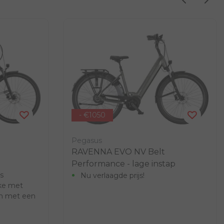
- €1050
Pegasus
RAVENNA EVO NV Belt
Performance - lage instap
s
Nu verlaagde prijs!
ike met
en met een