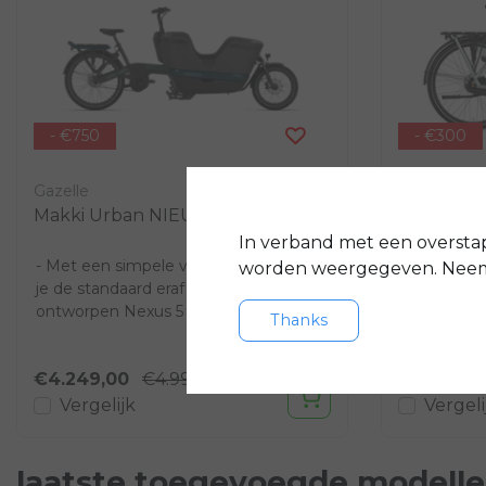
- €750
- €300
Gazelle
Gazelle
Makki Urban NIEUW
Grenoble
In verband met een oversta
- Met een simpele voetbeweging haal
Kom naar
worden weergegeven. Neem 
je de standaard eraf - Voor e-bikes
ontworpen Nexus 5 versnellingsnaaf -
Thanks
Kinderen ...
€4.249,00
€4.999,00
€3.099,0
Vergelijk
Vergeli
laatste toegevoegde modelle