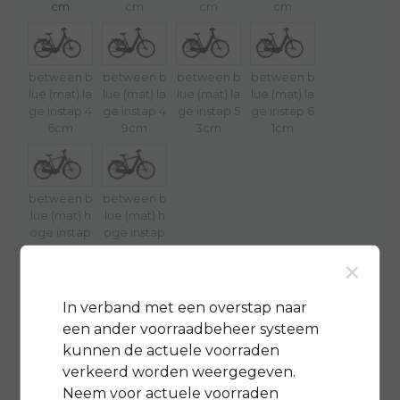
cm
cm
cm
cm
between b
between b
between b
between b
lue (mat) la
lue (mat) la
lue (mat) la
lue (mat) la
ge instap 4
ge instap 4
ge instap 5
ge instap 6
6cm
9cm
3cm
1cm
between b
between b
lue (mat) h
lue (mat) h
oge instap
oge instap
57cm
61cm
×
Accu keuze Bosch:
*
In verband met een overstap naar
een ander voorraadbeheer systeem
kunnen de actuele voorraden
1-4 werkdagen
Op voorraad (1)
verkeerd worden weergegeven.
Neem voor actuele voorraden