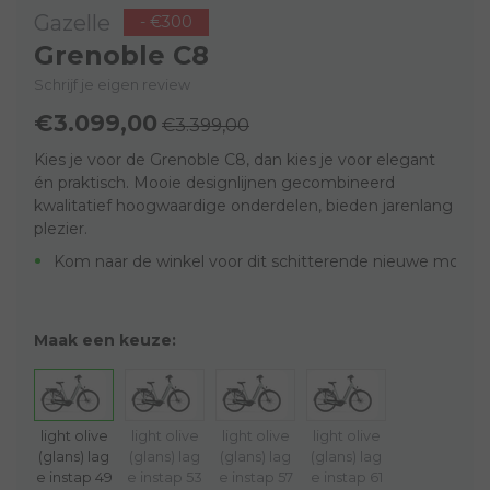
Gazelle
- €300
Grenoble C8
Schrijf je eigen review
€3.099,00
€3.399,00
Kies je voor de Grenoble C8, dan kies je voor elegant
én praktisch. Mooie designlijnen gecombineerd
kwalitatief hoogwaardige onderdelen, bieden jarenlang
plezier.
Kom naar de winkel voor dit schitterende nieuwe model!
Maak een keuze:
light olive
light olive
light olive
light olive
(glans) lag
(glans) lag
(glans) lag
(glans) lag
e instap 49
e instap 53
e instap 57
e instap 61