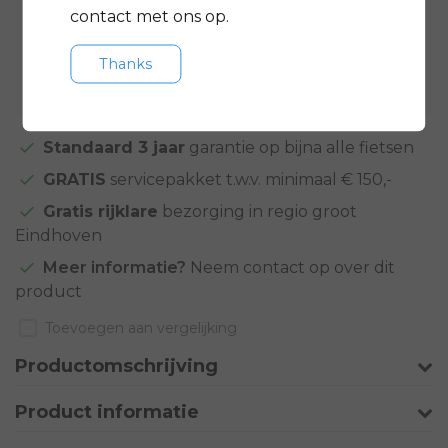
contact met ons op.
Toevoegen aan winkelwagen
Thanks
Aan verlanglijst toevoegen
Standaard 3 jaar
garantie op bijna alle fietsen
GRATIS
servicepakket t.w.v. minimaal € 150,-
Gratis rijklare
bezorging in regio groot
Eindhoven
Meer informatie?
Neem contact op over dit
product
Toevoegen aan vergelijking
Productomschrijving
Product informatie