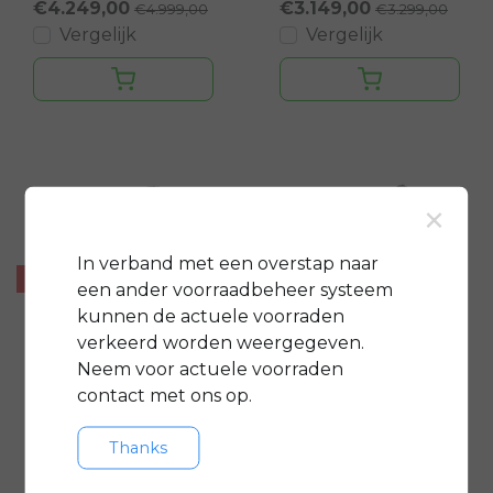
€4.249,00
€3.149,00
€4.999,00
€3.299,00
Vergelijk
Vergelijk
×
In verband met een overstap naar
- €400
een ander voorraadbeheer systeem
kunnen de actuele voorraden
verkeerd worden weergegeven.
Gazelle
Gazelle
Neem voor actuele voorraden
Cayo C1
Cayo C310
contact met ons op.
Thanks
€3.199,00
€3.999,00
€3.599,00
Vergelijk
Vergelijk