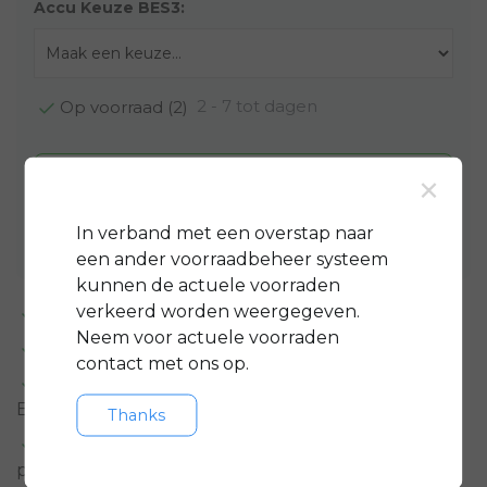
Accu Keuze BES3:
2 - 7 tot dagen
Op voorraad (2)
×
Toevoegen aan winkelwagen
Aan verlanglijst toevoegen
In verband met een overstap naar
een ander voorraadbeheer systeem
kunnen de actuele voorraden
verkeerd worden weergegeven.
Standaard 3 jaar
garantie op bijna alle fietsen
Neem voor actuele voorraden
GRATIS
servicepakket t.w.v. minimaal € 150,-
contact met ons op.
Gratis rijklare
bezorging in regio groot
Eindhoven
Thanks
Meer informatie?
Neem contact op over dit
product