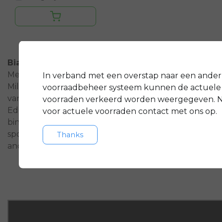
Bianchi
(S.p.A. Edoardo Bianchi, later Officine
Metallurgiche Edoardo Bianchi, Velo S.p.A,
In verband met een overstap naar een ander
Milano, 1897-1967) is een historisch Italiaans merk
voorraadbeheer systeem kunnen de actuele
van motorfietsen, auto's en fietsen. De Milanees
voorraden verkeerd worden weergegeven.
Edoardo Bianchi startte met een fietsenwinkel in de
voor actuele voorraden contact met ons op.
binnenstad van Milaan in 1885. Bianchi behaalde
sportieve successen, met name voor 1940, onder
Thanks
anderen met de beroemde coureur Tazio Nuvolari.