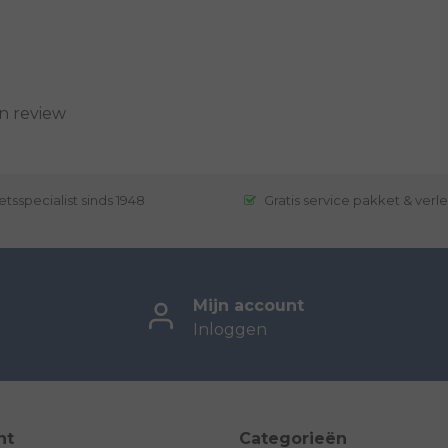
n review
etsspecialist sinds 1948
Gratis service pakket & verl
Mijn account
Inloggen
nt
Categorieën