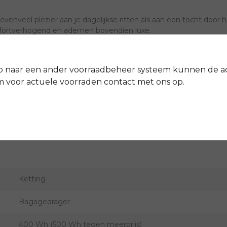
enveel plezier aan je dagelijkse ritten als aan een tocht door
fortverhogend en ademen bovendien luxe.
erelementen
p naar een ander voorraadbeheer systeem kunnen de a
-verlichting
voor actuele voorraden contact met ons op.
Gazelle
G4199
Ketting
Bagagedrager
400 Wh (500 Wh tegen meerprijs)