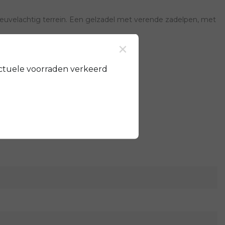
 heuvelachtig terrein. Een gelzadel met verende zadelpen, met
×
ctuele voorraden verkeerd