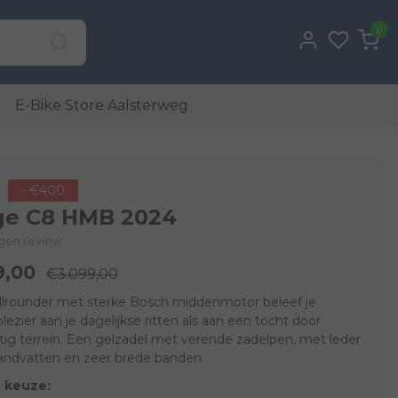
0
E-Bike Store Aalsterweg
- €400
ge C8 HMB 2024
eigen review
9,00
€3.099,00
llrounder met sterke Bosch middenmotor beleef je
lezier aan je dagelijkse ritten als aan een tocht door
ig terrein. Een gelzadel met verende zadelpen, met leder
andvatten en zeer brede banden.
 keuze: