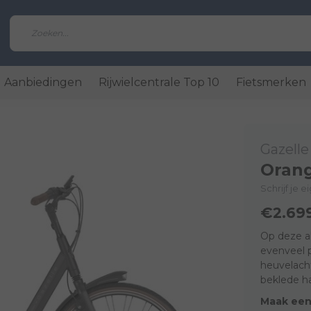
Aanbiedingen
Rijwielcentrale Top 10
Fietsmerken
Gazelle
Oran
Schrijf je 
€2.69
Op deze a
evenveel p
heuvelacht
beklede h
Maak een