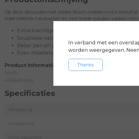
Op deze allrounder met sterke Bosch middenmotor beleef je ev
leder beklede handvatten en zeer brede banden werken com
Extra krachtige, geruisloze ondersteuning
Souplesse van fraai in het frame opgenomen ve
In verband met een oversta
Beter zien en gezien worden dankzij heldere LED
worden weergegeven. Neem 
Even moeiteloze als exacte bediening
Thanks
Product informatie
Merk
Artikelcode
Specificaties
Aandrijving
Accu positie
Accu capaciteit