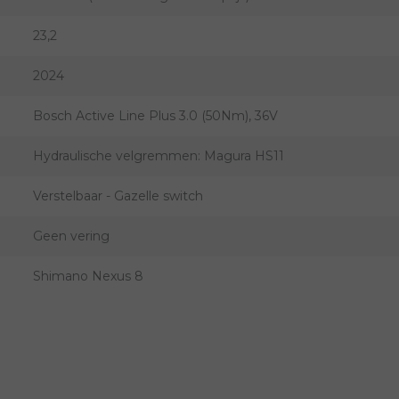
23,2
2024
Bosch Active Line Plus 3.0 (50Nm), 36V
Hydraulische velgremmen: Magura HS11
Verstelbaar - Gazelle switch
Geen vering
Shimano Nexus 8