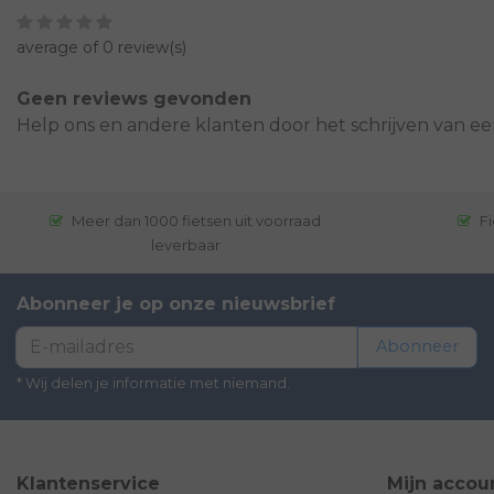
average of 0 review(s)
Geen reviews gevonden
Help ons en andere klanten door het schrijven van ee
Meer dan 1000 fietsen uit voorraad
Fi
leverbaar
Abonneer je op onze nieuwsbrief
Abonneer
* Wij delen je informatie met niemand.
Klantenservice
Mijn accou