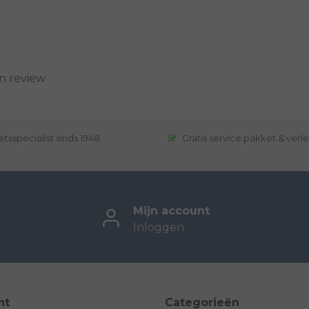
n review
etsspecialist sinds 1948
Gratis service pakket & verl
Mijn account
Inloggen
nt
Categorieën