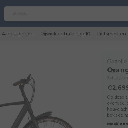
Aanbiedingen
Rijwielcentrale Top 10
Fietsmerken
Gazelle
Oran
Schrijf je 
€2.69
Op deze a
evenveel p
heuvelacht
beklede h
Maak een