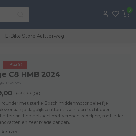
0
E-Bike Store Aalsterweg
- €400
ge C8 HMB 2024
eigen review
9,00
€3.099,00
llrounder met sterke Bosch middenmotor beleef je
lezier aan je dagelijkse ritten als aan een tocht door
ig terrein. Een gelzadel met verende zadelpen, met leder
andvatten en zeer brede banden.
 keuze: