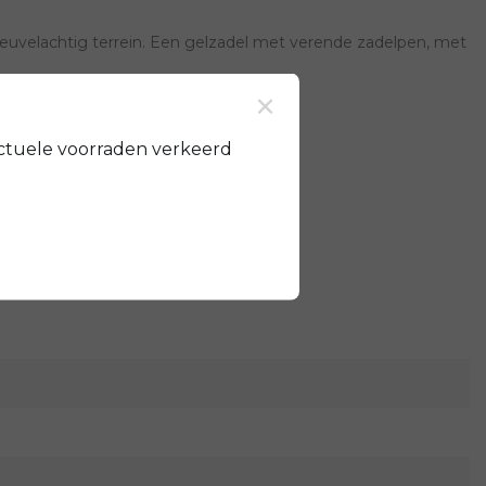
 heuvelachtig terrein. Een gelzadel met verende zadelpen, met
×
ctuele voorraden verkeerd