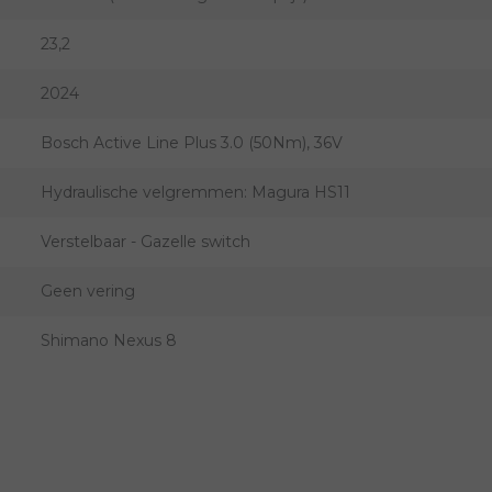
23,2
2024
Bosch Active Line Plus 3.0 (50Nm), 36V
Hydraulische velgremmen: Magura HS11
Verstelbaar - Gazelle switch
Geen vering
Shimano Nexus 8