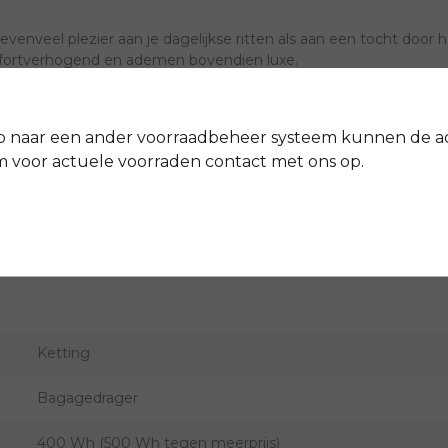
enveel plezier aan je dagelijkse ritten als aan een tocht door
fortverhogend en ademen bovendien luxe.
erelementen
p naar een ander voorraadbeheer systeem kunnen de a
-verlichting
voor actuele voorraden contact met ons op.
Gazelle
G4206
Ketting
Bagagedrager
400 Wh (500 Wh tegen meerprijs)