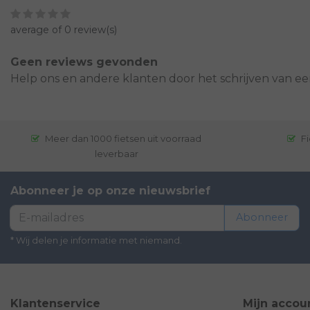
average of 0 review(s)
Geen reviews gevonden
Help ons en andere klanten door het schrijven van ee
Meer dan 1000 fietsen uit voorraad
Fi
leverbaar
Abonneer je op onze nieuwsbrief
Abonneer
* Wij delen je informatie met niemand.
Klantenservice
Mijn accou