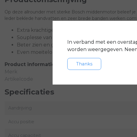
Op deze allrounder met sterke Bosch middenmotor beleef je ev
leder beklede handvatten en zeer brede banden werken com
Extra krachtige, geruisloze ondersteuning
Souplesse van fraai in het frame opgenomen ve
In verband met een oversta
Beter zien en gezien worden dankzij heldere LED
worden weergegeven. Neem 
Even moeiteloze als exacte bediening
Thanks
Product informatie
Merk
Artikelcode
Specificaties
Aandrijving
Accu positie
Accu capaciteit