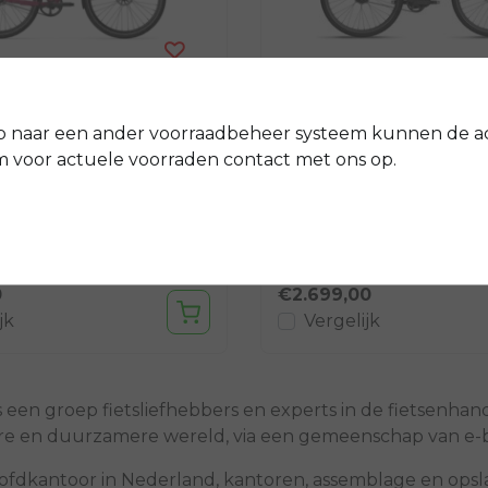
Tenways
 Wild Berry LTD
AGO T
p naar een ander voorraadbeheer systeem kunnen de a
voor actuele voorraden contact met ons op.
raal. In alles. Elk
Een e-bike met topprestatie
van de CGO800S is
om je dagelijkse boodschap
 geselecteerd en gemaakt
stedelijke terreinen vlot te 
etscomfort in ...
verlopen.
0
€2.699,00
jk
Vergelijk
 een groep fietsliefhebbers en experts in de fietsenha
e en duurzamere wereld, via een gemeenschap van e-b
fdkantoor in Nederland, kantoren, assemblage en opslag 