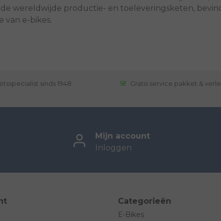
de wereldwijde productie- en toeleveringsketen, bevinden
 van e-bikes.
etsspecialist sinds 1948
Gratis service pakket & verl
Mijn account
Inloggen
nt
Categorieën
E-Bikes