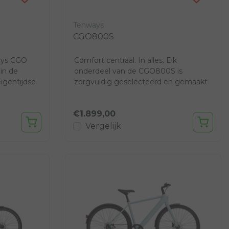
Tenways
CGO800S
ays CGO
Comfort centraal. In alles. Elk
in de
onderdeel van de CGO800S is
igentijdse
zorgvuldig geselecteerd en gemaakt
met jouw fietscomfort in...
€1.899,00
Vergelijk