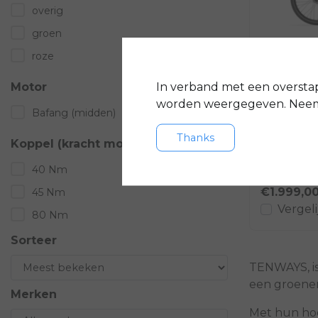
overig
groen
roze
Tenways
CGO800S -
In verband met een oversta
Motor
worden weergegeven. Neem 
Bafang (midden)
Comfort cent
onderdeel 
Thanks
Koppel (kracht motor)
zorgvuldig
met jouw fi
40 Nm
€1.999,0
45 Nm
Vergeli
80 Nm
Sorteer
TENWAYS, is
een groener
Merken
Met hun hoo