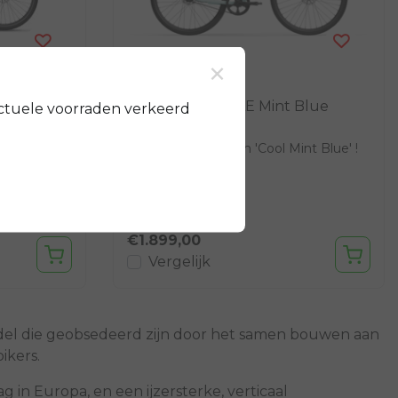
×
Tenways
CGO600 PRO - LE Mint Blue
ctuele voorraden verkeerd
s, klaar
Limited edition in 'Cool Mint Blue' !
pen op alle
laten
€1.899,00
Vergelijk
ndel die geobsedeerd zijn door het samen bouwen aan
ikers.
in Europa, en een ijzersterke, verticaal