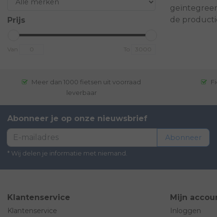
geïntegreer
de productie
Prijs
Van
To
Meer dan 1000 fietsen uit voorraad
Fi
leverbaar
Abonneer je op onze nieuwsbrief
Abonneer
* Wij delen je informatie met niemand.
Klantenservice
Mijn accou
Klantenservice
Inloggen