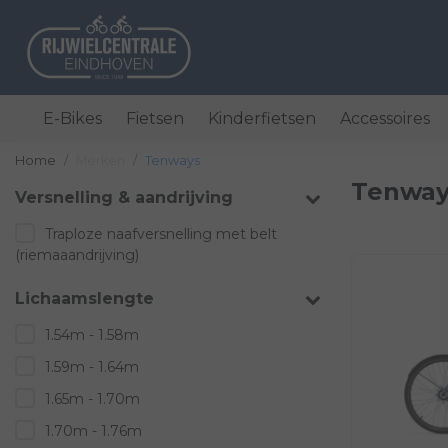
E-Bikes
Fietsen
Kinderfietsen
Accessoires
Home
Merken
Tenways
Tenway
Versnelling & aandrijving
Traploze naafversnelling met belt
(riemaaandrijving)
Lichaamslengte
1.54m - 1.58m
1.59m - 1.64m
1.65m - 1.70m
1.70m - 1.76m