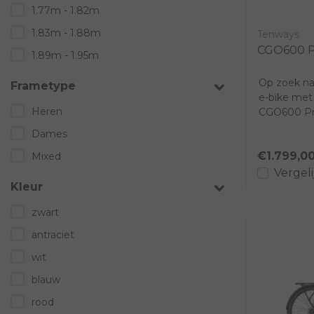
1.77m - 1.82m
1.83m - 1.88m
Tenways
CGO600 
1.89m - 1.95m
Op zoek naa
Frametype
e-bike met 
Heren
CGO600 Pro
fi...
Dames
€1.799,0
Mixed
Vergeli
Kleur
zwart
antraciet
wit
blauw
rood