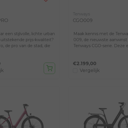
Tenways
PRO
CGO009
r een stijlvolle, lichte urban
Maak kennis met de Tenw
uitstekende prijs-kwaliteit?
009, de nieuwste aanwinst 
, de pro van de stad, die
Tenways CGO-serie. Deze e
urban e-bike valt op ...
0
€2.199,00
jk
Vergelijk