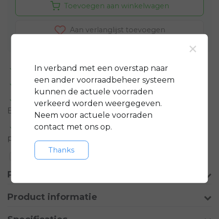
Toevoegen aan winkelwagen
Aan verlanglijst toevoegen
×
In verband met een overstap naar
Standaard 3 jaar
garantie op bijna alle fietsen
een ander voorraadbeheer systeem
GRATIS
servicepakket t.w.v. minimaal € 150,-
kunnen de actuele voorraden
Gratis rijklare
bezorging in regio groot
verkeerd worden weergegeven.
Eindhoven
Neem voor actuele voorraden
contact met ons op.
Meer informatie?
Neem contact op over dit
product
Thanks
Toevoegen aan vergelijking
Productomschrijving
Product informatie