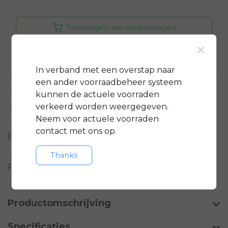
Toevoegen aan winkelwagen
×
Aan verlanglijst toevoegen
In verband met een overstap naar
een ander voorraadbeheer systeem
Standaard 3 jaar
garantie op bijna alle fietsen
kunnen de actuele voorraden
verkeerd worden weergegeven.
GRATIS
servicepakket t.w.v. minimaal € 150,-
Neem voor actuele voorraden
Gratis rijklare
bezorging in regio groot
contact met ons op.
Eindhoven
Meer informatie?
Neem contact op over dit
Thanks
product
Toevoegen aan vergelijking
Productomschrijving
Specificaties