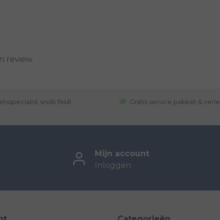
n review
etsspecialist sinds 1948
Gratis service pakket & verl
Mijn account
Inloggen
nt
Categorieën