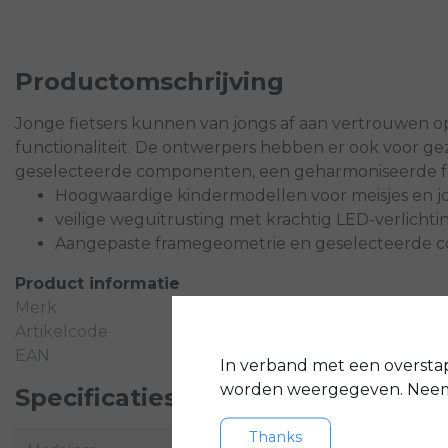
Productomschrijving
Jonge fietsers kunnen van jongs af aan vertrouwen op 
functionaliteit. De ontwerpers hebben er ook voor g
geselecteerde componenten, een geharmoniseerde fra
Hoogwaardige kindermodellen voor meisjes en 
veilige weguitrusting met krachtig LED-verlicht
Aangepaste framegeometrie en geselecteerde co
Product informatie
Merk
Artikelcode
EAN
In verband met een oversta
worden weergegeven. Neem 
Specificaties
Thanks