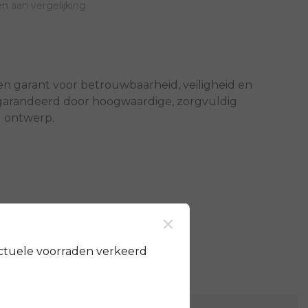
 aan vergelijking
een garant voor betrouwbaarheid, veiligheid en
gegarandeerd door hoogwaardige, zorgvuldig
g ontwerp.
×
ctuele voorraden verkeerd