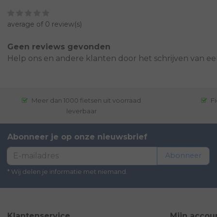
average of 0 review(s)
Geen reviews gevonden
Help ons en andere klanten door het schrijven van ee
Meer dan 1000 fietsen uit voorraad
Fi
leverbaar
Abonneer je op onze nieuwsbrief
Abonneer
* Wij delen je informatie met niemand.
Klantenservice
Mijn accou