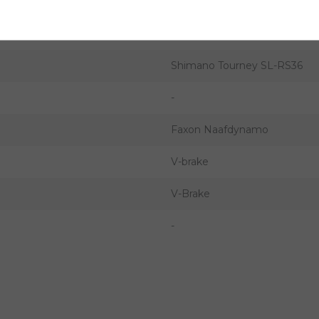
2024
24 inch
Shimano Tourney SL-RS36
-
Faxon Naafdynamo
V-brake
V-Brake
-