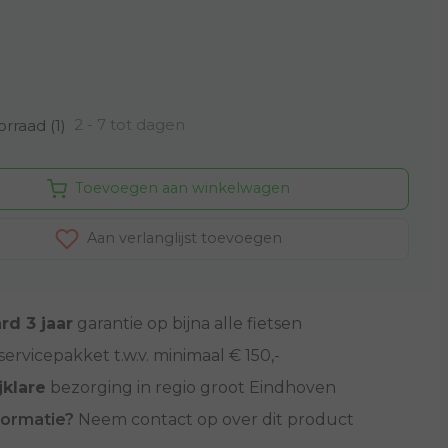
2 - 7 tot dagen
rraad (1)
Toevoegen aan winkelwagen
Aan verlanglijst toevoegen
rd 3 jaar
garantie op bijna alle fietsen
servicepakket t.w.v. minimaal € 150,-
jklare
bezorging in regio groot Eindhoven
formatie?
Neem contact op over dit product