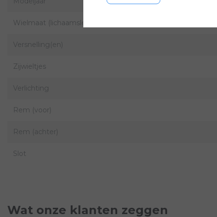
Modeljaar
Wielmaat (lichaamslengte)
Versnelling(en)
Zijwieltjes
Verlichting
Rem (voor)
Rem (achter)
Slot
Wat onze klanten zeggen