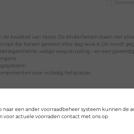
Toevoegen
de kwaliteit van Yazoo. De kinderfietsen staan niet all
ezorgd dat fietsen gewoon elke dag leuk is. Dit wordt 
megeometrie, veilige weguitrusting - en een geweldi
jongens
ingssysteem
mponenten voor volledig fietsplezier
Yazoo
633-61835
4063518169313
p naar een ander voorraadbeheer systeem kunnen de a
voor actuele voorraden contact met ons op.