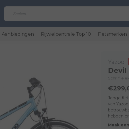
Aanbiedingen
Rijwielcentrale Top 10
Fietsmerken
Yazoo
Devil
Schrijf je 
€299,
Jonge fiet
van Yazoo.
betrouwbaa
hebben er 
Maak een