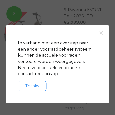
6. Ravenna EVO 7F
6
Belt 2026 LTD
€2.999,00
×
In verband met een overstap naar
Toevoegen aan
een ander voorraadbeheer systeem
vergelijking
kunnen de actuele voorraden
verkeerd worden weergegeven.
Neem voor actuele voorraden
7. Grenoble C5 HMB
7
contact met ons op.
- 2025
€3.699,00
€4.149,00
Thanks
Toevoegen aan
vergelijking