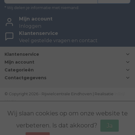
* Wij delen je informatie met niemand.
Mijn account
Inloggen
Klantenservice
Veel gestelde vragen en contact
Klantenservice
Mijn account
Categorieën
Contactgegevens
© Copyright 2026 - Rijwielcentrale Eindhoven | Realisatie
InStijl
Media
Disclaimer
|
Sitemap
|
Bovag Algemene voorwaarden
|
Wij slaan cookies op om onze website te
verbeteren. Is dat akkoord?
Ja