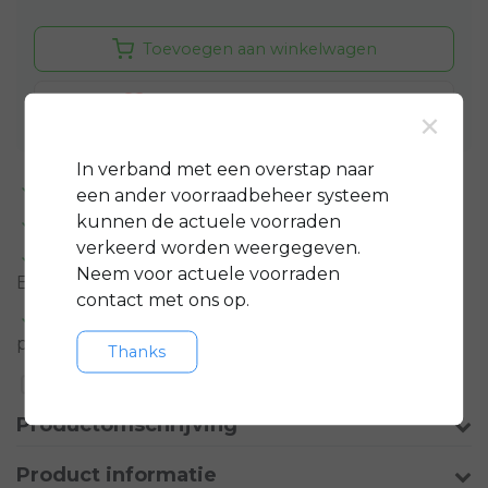
Toevoegen aan winkelwagen
Aan verlanglijst toevoegen
×
In verband met een overstap naar
Standaard 3 jaar
garantie op bijna alle fietsen
een ander voorraadbeheer systeem
kunnen de actuele voorraden
GRATIS
servicepakket t.w.v. minimaal € 150,-
verkeerd worden weergegeven.
Gratis rijklare
bezorging in regio groot
Neem voor actuele voorraden
Eindhoven
contact met ons op.
Meer informatie?
Neem contact op over dit
product
Thanks
Toevoegen aan vergelijking
Productomschrijving
Product informatie