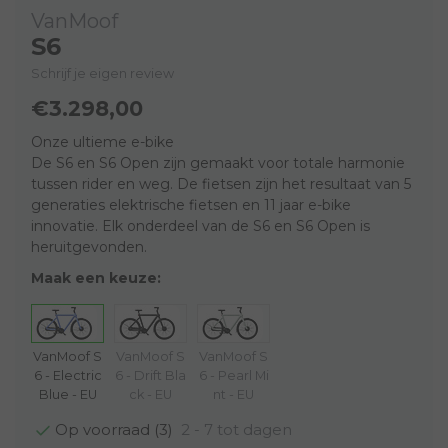
VanMoof
S6
Schrijf je eigen review
€3.298,00
Onze ultieme e-bike
De S6 en S6 Open zijn gemaakt voor totale harmonie
tussen rider en weg. De fietsen zijn het resultaat van 5
generaties elektrische fietsen en 11 jaar e-bike
innovatie. Elk onderdeel van de S6 en S6 Open is
heruitgevonden.
Maak een keuze:
VanMoof S
VanMoof S
VanMoof S
6 - Electric
6 - Drift Bla
6 - Pearl Mi
Blue - EU
ck - EU
nt - EU
2 - 7 tot dagen
Op voorraad (3)