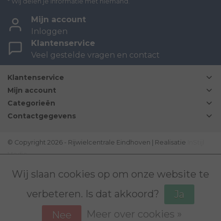
* Wij delen je informatie met niemand.
Mijn account
Inloggen
Klantenservice
Veel gestelde vragen en contact
Klantenservice
Mijn account
Categorieën
Contactgegevens
© Copyright 2026 - Rijwielcentrale Eindhoven | Realisatie
InStijl
Media
Disclaimer
|
Sitemap
|
Bovag Algemene voorwaarden
|
Wij slaan cookies op om onze website te
verbeteren. Is dat akkoord?
Ja
Meer over cookies »
Nee