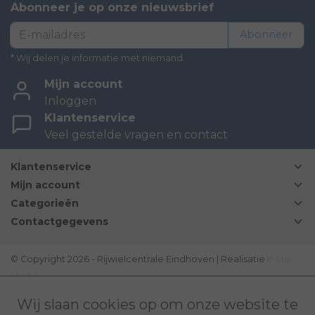
Abonneer je op onze nieuwsbrief
Abonneer
* Wij delen je informatie met niemand.
Mijn account
Inloggen
Klantenservice
Veel gestelde vragen en contact
Klantenservice
Mijn account
Categorieën
Contactgegevens
© Copyright 2026 - Rijwielcentrale Eindhoven | Realisatie
InStijl
Media
Disclaimer
|
Sitemap
|
Bovag Algemene voorwaarden
|
Wij slaan cookies op om onze website te