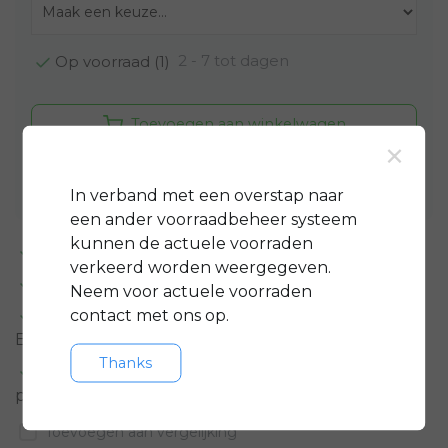
2 - 7 tot dagen
Op voorraad (1)
Toevoegen aan winkelwagen
×
Aan verlanglijst toevoegen
In verband met een overstap naar
een ander voorraadbeheer systeem
kunnen de actuele voorraden
Standaard 3 jaar
garantie op bijna alle fietsen
verkeerd worden weergegeven.
GRATIS
servicepakket t.w.v. minimaal € 150,-
Neem voor actuele voorraden
contact met ons op.
Gratis rijklare
bezorging in regio groot
Eindhoven
Thanks
Meer informatie?
Neem contact op over dit
product
Toevoegen aan vergelijking