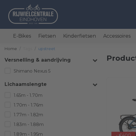
E-Bikes
Fietsen
Kinderfietsen
Accessoires
Home
Tags
upstreet
Produc
Versnelling & aandrijving
Shimano Nexus 5
Lichaamslengte
1.65m - 1.70m
1.70m - 1.76m
1.77m - 1.82m
1.83m - 1.88m
1.89m - 1.95m
- €400