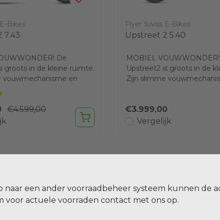
 E-Bikes
Flyer Swiss E-Bikes
2 7.43
Upstreet 2 5.40
VOUWWONDER! De
MOBIEL VOUWWONDER!
s groots in de kleine ruimte.
Upstreet2 is groots in de kl
me vouwmechanisme en
Zijn slimme vouwmechani
ame staan garant...
robuuste frame staan garant
0
€4.599,00
€3.999,00
jk
Vergelijk
p naar een ander voorraadbeheer systeem kunnen de a
voor actuele voorraden contact met ons op.