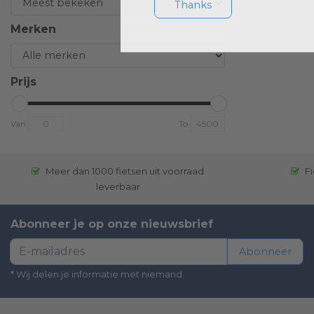
Thanks
Merken
Prijs
Van
To
Meer dan 1000 fietsen uit voorraad
Fi
leverbaar
Abonneer je op onze nieuwsbrief
Abonneer
* Wij delen je informatie met niemand.