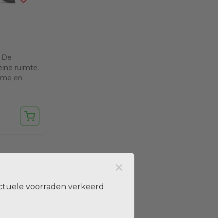
 De
eine ruimte.
sme en
...
×
ctuele voorraden verkeerd