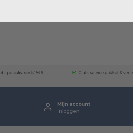
etsspecialist sinds 1948
Gratis service pakket & verl
Mijn account
Inloggen