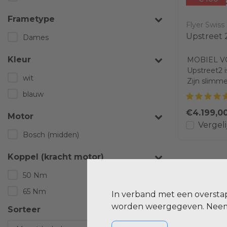
Frametype
Flyer Swiss
Upstreet 
Dames
Kleur
MOBIEL 
Upstreet2 i
wit
Zijn slim
robuuste fr
blauw
€4.199,0
Motor
Vergeli
Bosch (midden)
Koppel (kracht motor)
50 Nm
65 Nm
In verband met een oversta
worden weergegeven. Neem 
Sorteer