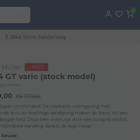
0
E-Bike Store Aalsterweg
 Müller
- €672
 GT vario (stock model)
eigen review
9,00
€5.770,90
Super comfortabel! De markante vormgeving met
erde accu en krachtige aandrijving maken de Nevo tot een
daagse held. Deze bike overtuigt door een hoog rijcomfort
fortabele handling dankzij de lage instap
 keuze: