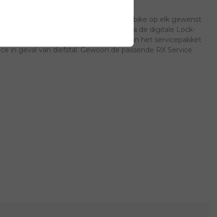
voor 1 jaar, zodat u de locatie van uw bike op elk gewenst
via GPS automatisch geregistreerd. Via de digitale Lock-
reerde frameslot van Abus. Afhankelijk van het servicepakket
ce in geval van diefstal. Gewoon de passende RX Service