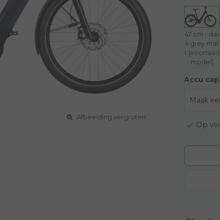
47 cm - dar
k grey mat
t (voorraad
model)
Accu capa
Afbeelding vergroten
Op voo