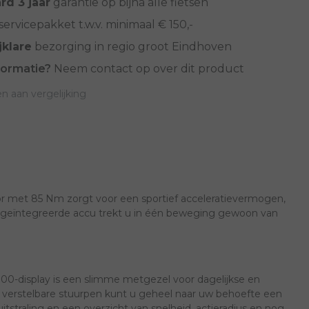
rd 3 jaar
garantie op bijna alle fietsen
servicepakket t.w.v. minimaal € 150,-
jklare
bezorging in regio groot Eindhoven
formatie?
Neem contact op over dit product
 aan vergelijking
otor met 85 Nm zorgt voor een sportief acceleratievermogen,
rd geïntegreerde accu trekt u in één beweging gewoon van
300-display is een slimme metgezel voor dagelijkse en
ek verstelbare stuurpen kunt u geheel naar uw behoefte een
itstraling en een overzicht van snelheid, actieradius en nog