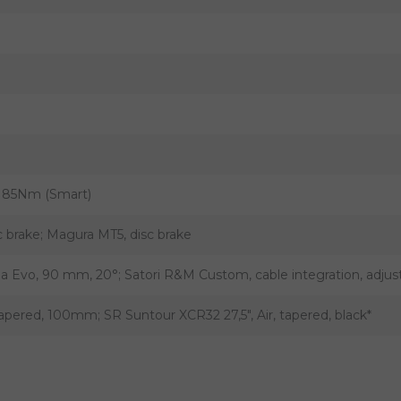
 85Nm (Smart)
brake; Magura MT5, disc brake
Evo, 90 mm, 20°; Satori R&M Custom, cable integration, adjust
apered, 100mm; SR Suntour XCR32 27,5", Air, tapered, black*