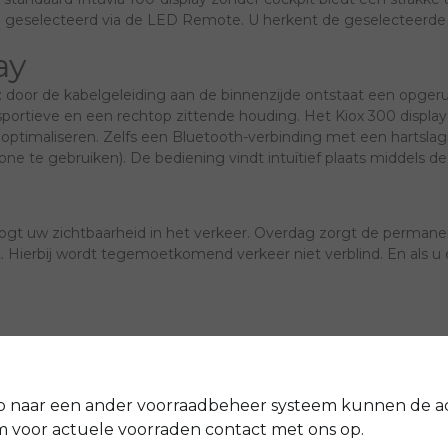
l geselecteerd via de LED Remote. U herkent de geselecteerde 
ay
rd: door de kabelgeleiding aan de binnenzijde ontstaat een opger
portieve en een rechtop zittende houding. Het Kiox 300 display i
te optimaliseren. Zelfs een Bluetooth-verbinding met een hartsl
one te gebruiken). De bediening vindt intuïtief plaats middels 
 uw zichtbaarheid in het verkeer. Overdag zorgt de permanente 
ht. Hierbij wordt tegemoetkomend verkeer niet verblind. En als
ke perfect uitgerust voor de meest uiteenlopende transportdoe
 een picknick-uitstapje of twee grotere fietstassen voor de wek
 of zonder tas) eveneens veilig naar de eindbestemming. En als
p naar een ander voorraadbeheer systeem kunnen de a
voor actuele voorraden contact met ons op.