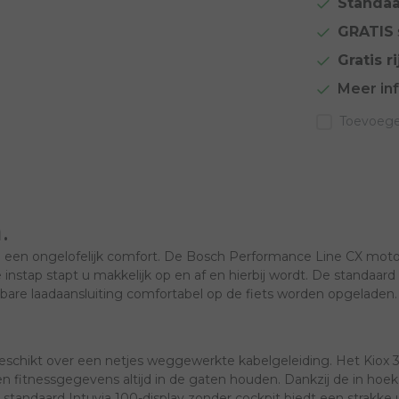
Standaa
GRATIS
Gratis ri
Meer in
Toevoegen
.
altijd een ongelofelijk comfort. De Bosch Performance Line CX m
instap stapt u makkelijk op en af en hierbij wordt. De standaa
ikbare laadaansluiting comfortabel op de fiets worden opgeladen.
 beschikt over een netjes weggewerkte kabelgeleiding. Het Kiox 
 en fitnessgegevens altijd in de gaten houden. Dankzij de in ho
 standaard Intuvia 100-display zonder cockpit biedt een strakke u