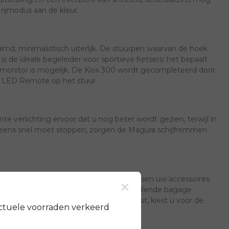
rijmodus aan de kleur.
uimd, minimalistisch uiterlijk. De stuurpen waarvan de hoek
s de ideale begeleider voor sportieve fietsers: het bepaalt
agmonitor is mogelijk. De Kiox 300 wordt gecompleteerd door
de LED Remote op het stuur.
verlichting ervoor dat u nog beter wordt gezien, terwijl in
 u eens snel moet stoppen, zorgen de Magura schijfremmen
×
leinden. U kunt snel een eenvoudig tussen uw accessoires
elijkse boodschappen (max. 20 kg). Aanvullende bagage
 u vaak buiten de gebaande paden fietst, kiest u voor de
ctuele voorraden verkeerd