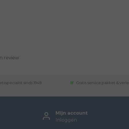
n review
etsspecialist sinds 1948
Gratis service pakket & verl
Mijn account
Inloggen