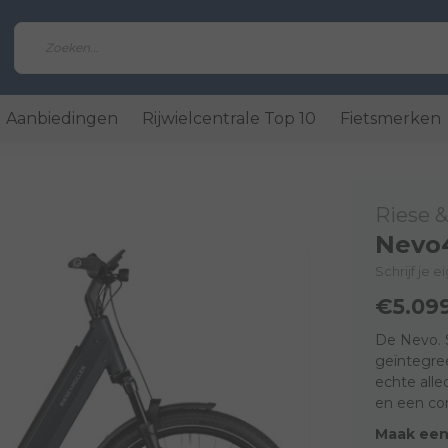
Aanbiedingen
Rijwielcentrale Top 10
Fietsmerken
Riese &
Nevo4
Schrijf je 
€5.09
De Nevo. 
geïntegre
echte alle
en een com
Maak een