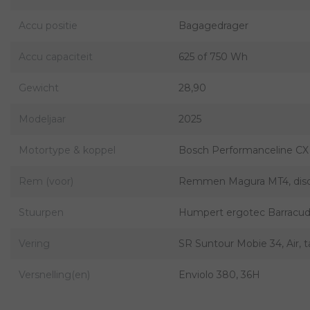
Accu positie
Bagagedrager
Accu capaciteit
625 of 750 Wh
Gewicht
28,90
Modeljaar
2025
Motortype & koppel
Bosch Performanceline CX
Rem (voor)
Remmen Magura MT4, disc 
Stuurpen
Humpert ergotec Barracuda 
Vering
SR Suntour Mobie 34, Air, t
Versnelling(en)
Enviolo 380, 36H