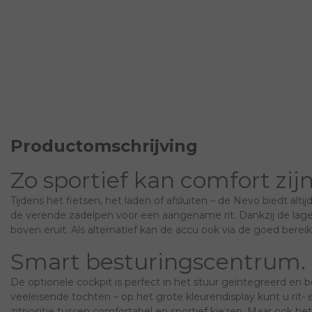
Productomschrijving
Zo sportief kan comfort zijn
Tijdens het fietsen, het laden of afsluiten – de Nevo biedt 
de verende zadelpen voor een aangename rit. Dankzij de lage 
boven eruit. Als alternatief kan de accu ook via de goed bere
Smart besturingscentrum.
De optionele cockpit is perfect in het stuur geïntegreerd en
veeleisende tochten – op het grote kleurendisplay kunt u rit-
zitpositie tussen comfortabel en sportief kiezen. Maar ook het