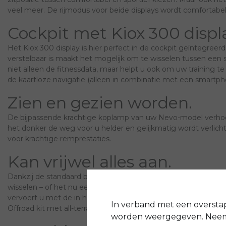
veel meer. De rijmodus voor beide displays wordt comfortabe
Cockpit met Kiox 300 displ
Het Kiox 300 display is hier perfect in de cockpit geïntegree
verstelbaar is maakt het mogelijk om te wisselen tussen een s
niet alleen de fitnessdata, maar helpt u ook om uw training 
de kaartloze navigatie (alleen in combinatie met een smartph
Zien en gezien worden.
De bijpassende krachtige koplamp van uw Nevo-model verhoogt
het donker de weg voor u helder en gelijkmatig wordt verlic
voor krachtige remprestaties.
Kan vrijwel alles aan.
Dankzij de standaard bagagedrager met MIK-systeem is uw bi
wisselen – of het nu een tas is voor het werk, een mand voor
vervoert u met de in het frame geïntegreerde voordrager (met
In verband met een oversta
Offroad kit met all-terrain-banden.
worden weergegeven. Neem 