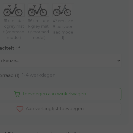
51 cm - dar
56 cm - dar
47 cm - Ice
k grey mat
k grey mat
Blue (voorr
t (voorraad
t (voorraad
aad mode
model)
model)
l)
citeit :
*
1-4 werkdagen
rraad (1)
Toevoegen aan winkelwagen
Aan verlanglijst toevoegen