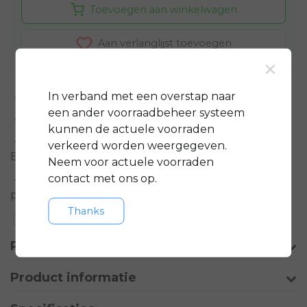
Toevoegen aan winkelwagen
Aan verlanglijst toevoegen
×
In verband met een overstap naar
Standaard 3 jaar
garantie op bijna alle fietsen
een ander voorraadbeheer systeem
GRATIS
servicepakket t.w.v. minimaal € 150,-
kunnen de actuele voorraden
Gratis rijklare
bezorging in regio groot
verkeerd worden weergegeven.
Eindhoven
Neem voor actuele voorraden
contact met ons op.
Meer informatie?
Neem contact op over dit
product
Thanks
Toevoegen aan vergelijking
Productomschrijving
Product informatie