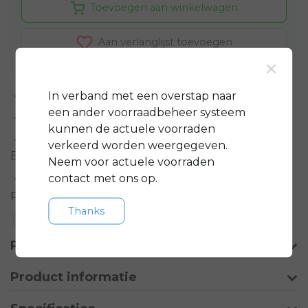
Toevoegen aan winkelwagen
Aan verlanglijst toevoegen
×
Standaard 3 jaar
garantie op bijna alle fietsen
In verband met een overstap naar
een ander voorraadbeheer systeem
GRATIS
servicepakket t.w.v. minimaal € 150,-
kunnen de actuele voorraden
Gratis rijklare
bezorging in regio groot
verkeerd worden weergegeven.
Eindhoven
Neem voor actuele voorraden
Meer informatie?
Neem contact op over dit
contact met ons op.
product
Thanks
Toevoegen aan vergelijking
Productomschrijving
Product informatie