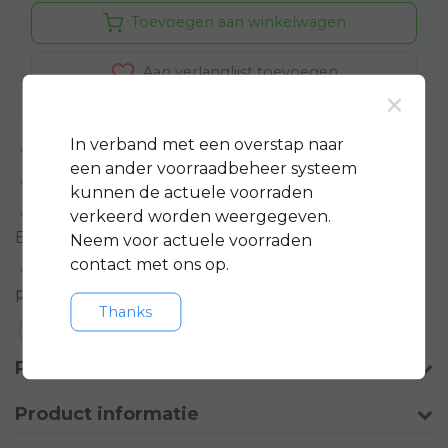
Toevoegen aan winkelwagen
Aan verlanglijst toevoegen
×
In verband met een overstap naar
Standaard 3 jaar
garantie op bijna alle fietsen
een ander voorraadbeheer systeem
GRATIS
servicepakket t.w.v. minimaal € 150,-
kunnen de actuele voorraden
Gratis rijklare
bezorging in regio groot
verkeerd worden weergegeven.
Eindhoven
Neem voor actuele voorraden
contact met ons op.
Meer informatie?
Neem contact op over dit
product
Thanks
Toevoegen aan vergelijking
Productomschrijving
Product informatie