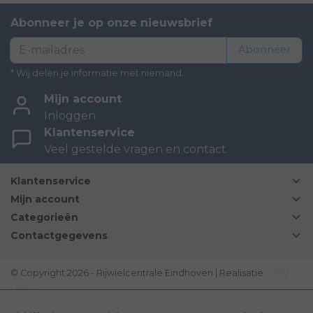
Abonneer je op onze nieuwsbrief
Abonneer
* Wij delen je informatie met niemand.
Mijn account
Inloggen
Klantenservice
Veel gestelde vragen en contact
Klantenservice
Mijn account
Categorieën
Contactgegevens
© Copyright 2026 - Rijwielcentrale Eindhoven | Realisatie
InStijl
Media
Disclaimer
|
Sitemap
|
Bovag Algemene voorwaarden
|