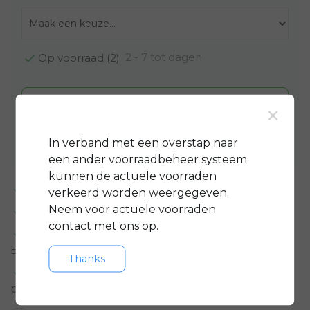
2 - 7 tot dagen
Op voorraad (2)
Toevoegen aan winkelwagen
×
Aan verlanglijst toevoegen
In verband met een overstap naar
een ander voorraadbeheer systeem
kunnen de actuele voorraden
Standaard 3 jaar
garantie op bijna alle fietsen
verkeerd worden weergegeven.
Neem voor actuele voorraden
GRATIS
servicepakket t.w.v. minimaal € 150,-
contact met ons op.
Gratis rijklare
bezorging in regio groot
Eindhoven
Thanks
Meer informatie?
Neem contact op over dit
product