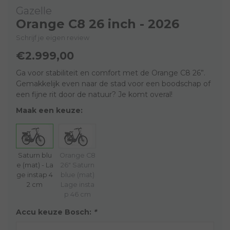
Gazelle
Orange C8 26 inch - 2026
Schrijf je eigen review
€2.999,00
Ga voor stabiliteit en comfort met de Orange C8 26”.
Gemakkelijk even naar de stad voor een boodschap of
een fijne rit door de natuur? Je komt overal!
Maak een keuze:
Saturn blu
Orange C8
e (mat) - La
26" Saturn
ge instap 4
blue (mat)
2 cm
Lage insta
p 46 cm
Accu keuze Bosch:
*