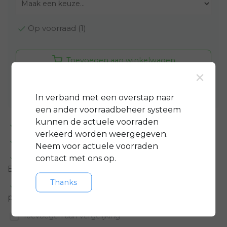
Op voorraad (1)
Toevoegen aan winkelwagen
×
Aan verlanglijst toevoegen
In verband met een overstap naar
een ander voorraadbeheer systeem
kunnen de actuele voorraden
Standaard 3 jaar
garantie op bijna alle fietsen
verkeerd worden weergegeven.
GRATIS
servicepakket t.w.v. minimaal € 150,-
Neem voor actuele voorraden
Gratis rijklare
bezorging in regio groot
contact met ons op.
Eindhoven
Thanks
Meer informatie?
Neem contact op over dit
product
Toevoegen aan vergelijking