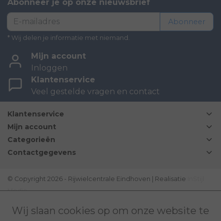
Abonneer je op onze nieuwsbrief
Abonneer
* Wij delen je informatie met niemand.
Mijn account
Inloggen
Klantenservice
Veel gestelde vragen en contact
Klantenservice
Mijn account
Categorieën
Contactgegevens
© Copyright 2026 - Rijwielcentrale Eindhoven | Realisatie
InStijl
Media
Disclaimer
|
Sitemap
|
Bovag Algemene voorwaarden
|
Wij slaan cookies op om onze website te