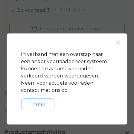
2 - 7 tot dagen
Op voorraad (1)
Toevoegen aan winkelwagen
×
Aan verlanglijst toevoegen
In verband met een overstap naar
een ander voorraadbeheer systeem
Standaard 3 jaar
garantie op bijna alle fietsen
kunnen de actuele voorraden
verkeerd worden weergegeven.
GRATIS
servicepakket t.w.v. minimaal € 150,-
Neem voor actuele voorraden
Gratis rijklare
bezorging in regio groot
contact met ons op.
Eindhoven
Meer informatie?
Neem contact op over dit
Thanks
product
Toevoegen aan vergelijking
Productomschrijving