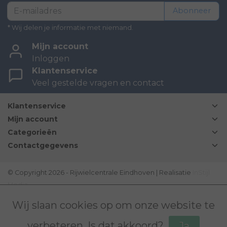
Abonneer
* Wij delen je informatie met niemand.
Mijn account
Inloggen
Klantenservice
Veel gestelde vragen en contact
Klantenservice
Mijn account
Categorieën
Contactgegevens
© Copyright 2026 - Rijwielcentrale Eindhoven | Realisatie
InStijl
Media
Disclaimer
|
Sitemap
|
Bovag Algemene voorwaarden
|
Wij slaan cookies op om onze website te
verbeteren. Is dat akkoord?
Ja