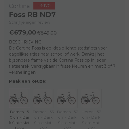
Cortina
- €170
Foss RB ND7
Schrijf je eigen review
€679,00
€849,00
BESCHRIJVING
De Cortina Foss is de ideale lichte stadsfiets voor
dagelijkse ritjes naar school of werk. Dankzij het
bijzondere frame valt de Cortina Foss op in ieder
fietsenrek, verkrijgbaar in frisse kleuren en met 3 of 7
versnellingen.
Maak een keuze:
Dames - 5
Dames - 53
Dames - 57
Heren - 57
0 cm - Dar
cm - Dark
cm - Dark
cm - Dark
k Slate Mat
Slate Matt
Slate Matt
Slate Matt
t - 7V
- 7V
- 7V
- 7V