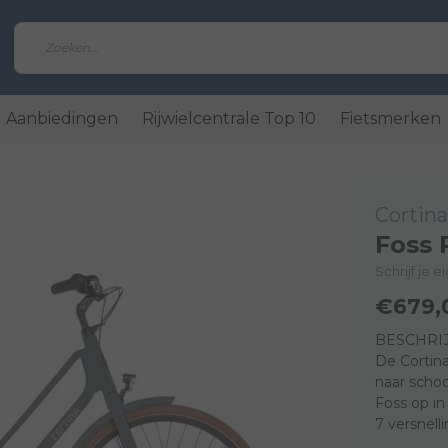
Aanbiedingen
Rijwielcentrale Top 10
Fietsmerken
Cortina
Foss
Schrijf je 
€679,
BESCHRI
De Cortina 
naar schoo
Foss op in 
7 versnell