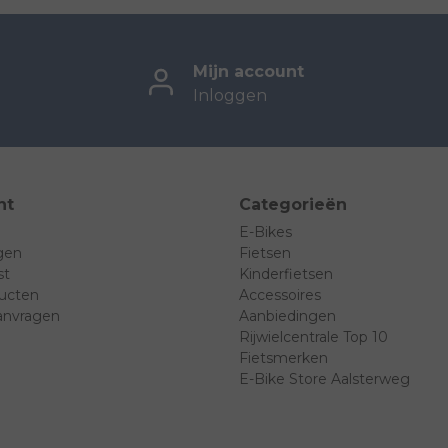
Mijn account
Inloggen
nt
Categorieën
E-Bikes
ngen
Fietsen
st
Kinderfietsen
ducten
Accessoires
anvragen
Aanbiedingen
Rijwielcentrale Top 10
Fietsmerken
E-Bike Store Aalsterweg