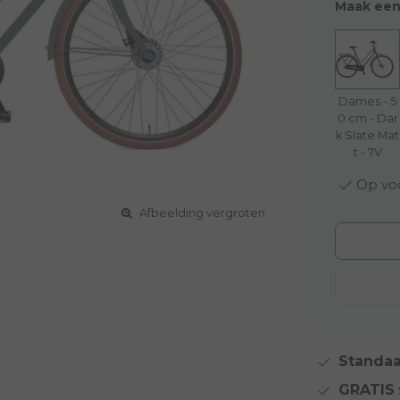
Maak een
Dames - 5
0 cm - Dar
k Slate Mat
t - 7V
Op voo
Afbeelding vergroten
Standaa
GRATIS