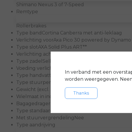
Shimano Nexus 3 of 7-Speed
Remtype
Rollerbrakes
Type band
Cortina Canberra met anti-leklaag
Verlichting voor
Axa Pico 30 powered by Dynamo
Type slot
AXA Solid Plus ART**
Verlichting achter
Blueline powered by dynamo
Type zadel
Selle Royal Aurorae
Voeding verlichting
Naafdynamo
In verband met een oversta
Type handvatten
Cortina Dakar
worden weergegeven. Neem 
Type stuurpen
Verstelbaar
Gewicht (excl. accu)
19
Thanks
Wielmaat in inch
28
Bagagedrager(s)
Achter
Type standaard
Enkele standaard
Met stuurvergrendeling
Nee
Type aandrijving