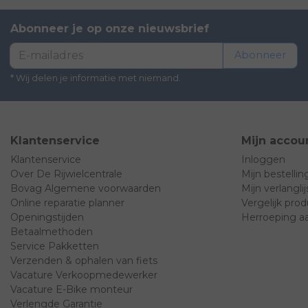
Abonneer je op onze nieuwsbrief
Abonneer
* Wij delen je informatie met niemand.
Klantenservice
Mijn accou
Klantenservice
Inloggen
Over De Rijwielcentrale
Mijn bestelli
Bovag Algemene voorwaarden
Mijn verlanglij
Online reparatie planner
Vergelijk pro
Openingstijden
Herroeping a
Betaalmethoden
Service Pakketten
Verzenden & ophalen van fiets
Vacature Verkoopmedewerker
Vacature E-Bike monteur
Verlengde Garantie