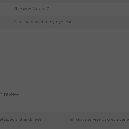
Shimano Nexus 7
Blueline powered by dynamo
n review
etsspecialist sinds 1948
Gratis service pakket & verl