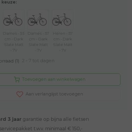
 keuze:
Dames - 53
Dames - 57
Heren - 57
cm - Dark
cm - Dark
cm - Dark
Slate Matt
Slate Matt
Slate Matt
- 7V
- 7V
- 7V
2 - 7 tot dagen
rraad (1)
Toevoegen aan winkelwagen
Aan verlanglijst toevoegen
rd 3 jaar
garantie op bijna alle fietsen
servicepakket t.w.v. minimaal € 150,-