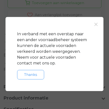
Toevoegen aan winkelwagen
Aan verlanglijst toevoegen
×
In verband met een overstap naar
Standaard 3 jaar
garantie op bijna alle fietsen
een ander voorraadbeheer systeem
GRATIS
servicepakket t.w.v. minimaal € 150,-
kunnen de actuele voorraden
Gratis rijklare
bezorging in regio groot
verkeerd worden weergegeven.
Eindhoven
Neem voor actuele voorraden
contact met ons op.
Meer informatie?
Neem contact op over dit
product
Thanks
Toevoegen aan vergelijking
Productomschrijving
Product informatie