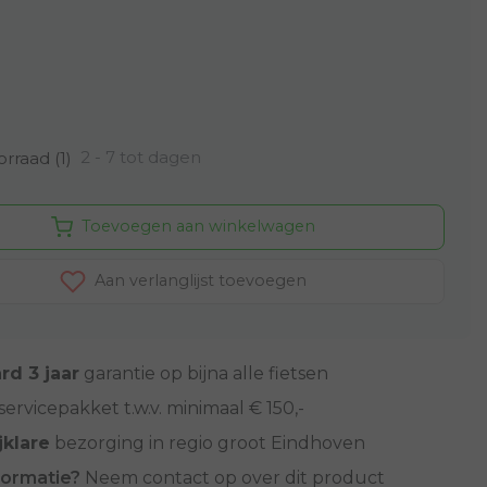
2 - 7 tot dagen
rraad (1)
Toevoegen aan winkelwagen
Aan verlanglijst toevoegen
rd 3 jaar
garantie op bijna alle fietsen
servicepakket t.w.v. minimaal € 150,-
jklare
bezorging in regio groot Eindhoven
formatie?
Neem contact op over dit product