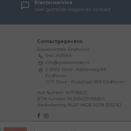
Klantenservice
Veel gestelde vragen en contact
Contactgegevens
Rijwielcentrale Eindhoven
040-2435954
info@rijwielcentrale.nl
E-BIKE Store - Aalsterweg 89
Eindhoven
CITY Store - Kruisstraat 98A Eindhoven
KvK Number: 90708822
BTW-number: NL865423088B01
Bankrekening: NL67 INGB 0009 3053 82