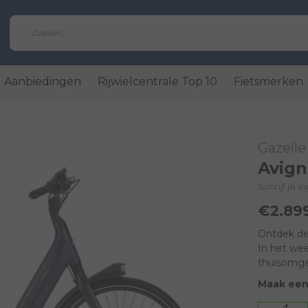
Aanbiedingen
Rijwielcentrale Top 10
Fietsmerken
Gazelle
Avign
Schrijf je 
€2.89
Ontdek d
In het wee
thuisomge
Maak een