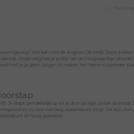
Toevoegen
de thuisomgeving? Het kan met de Avignon C8 HMB. Deze e-bike m
akkelijk. Onderweg heb je profijt van de hoogwaardige afwerkin
id hoef je je geen zorgen te maken: het frame is bijzonder stab
doorstap
B. Je stapt gemakkelijk op en af door de lage, brede doorstap. 
ntegreerd en zo voor een laag zwaartepunt zorgt. De accu kun je 
oplaadpunt zit hoog geplaatst.