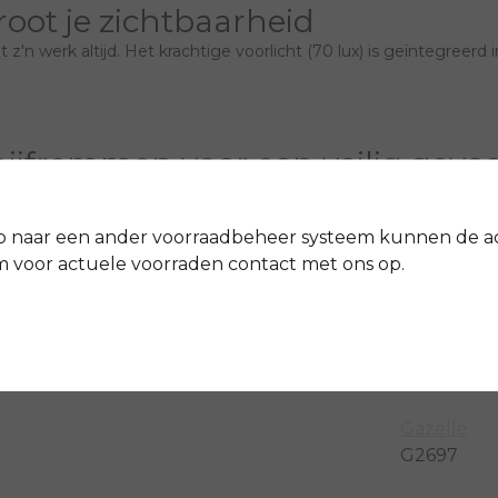
root je zichtbaarheid
n werk altijd. Het krachtige voorlicht (70 lux) is geïntegreerd i
ijfremmen voor een veilig gevoe
r een goede wegligging en meer comfort. De Magura schijfrem
s gaat de bediening bovendien gemakkelijk. Je bent altijd in c
p naar een ander voorraadbeheer systeem kunnen de a
voor actuele voorraden contact met ons op.
ner. Die houdt je ketting altijd op de juiste spanning. De ketti
motor zijn bovendien fraai geïntegreerd!
Gazelle
G2697