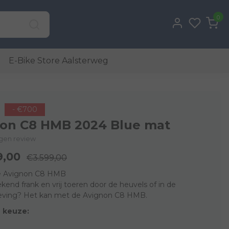
0
E-Bike Store Aalsterweg
- €700
on C8 HMB 2024 Blue mat
eigen review
9,00
€3.599,00
e Avignon C8 HMB
kend frank en vrij toeren door de heuvels of in de
ving? Het kan met de Avignon C8 HMB.
 keuze: