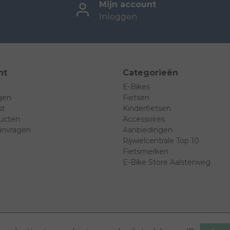
Mijn account
Inloggen
nt
Categorieën
E-Bikes
ngen
Fietsen
st
Kinderfietsen
ducten
Accessoires
anvragen
Aanbiedingen
Rijwielcentrale Top 10
Fietsmerken
E-Bike Store Aalsterweg