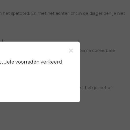
n het spatbord. En met het achterlicht in de drager ben je niet
l
×
men staan garant voor uitstekende en prima doseerbare
ontrole.
ctuele voorraden verkeerd
ng doet geruisloos z'n werk en daarnaast heb je niet of