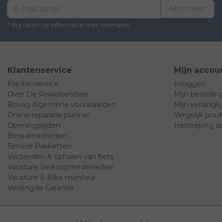
Abonneer
* Wij delen je informatie met niemand.
Klantenservice
Mijn accou
Klantenservice
Inloggen
Over De Rijwielcentrale
Mijn bestelli
Bovag Algemene voorwaarden
Mijn verlanglij
Online reparatie planner
Vergelijk pro
Openingstijden
Herroeping a
Betaalmethoden
Service Pakketten
Verzenden & ophalen van fiets
Vacature Verkoopmedewerker
Vacature E-Bike monteur
Verlengde Garantie