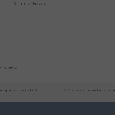
Shimano Nexus 8
n review
etsspecialist sinds 1948
Gratis service pakket & verl