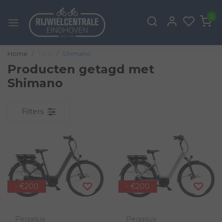
0
Home
Tags
Shimano
Producten getagd met
Shimano
Filters
- €200
- €200
Pegasus
Pegasus