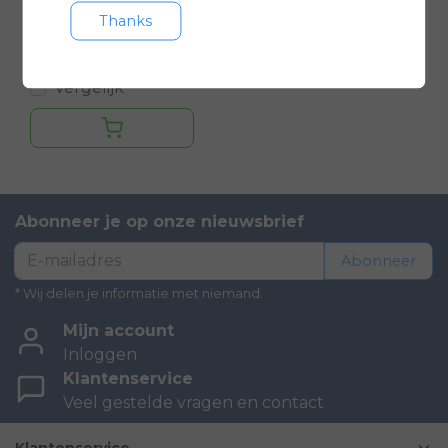
Thanks
€899,00
€1.099,00
Vergelijk
Abonneer je op onze nieuwsbrief
Abonneer
* Wij delen je informatie met niemand.
Mijn account
Inloggen
Klantenservice
Veel gestelde vragen en contact