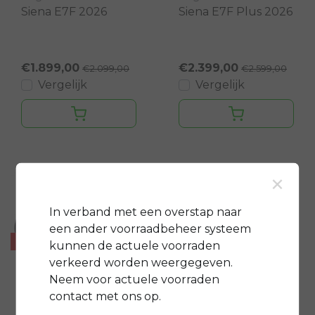
Siena E7F 2026
Siena E7F Plus 2026
€1.899,00
€2.399,00
€2.099,00
€2.599,00
Vergelijk
Vergelijk
×
In verband met een overstap naar
een ander voorraadbeheer systeem
- €200
kunnen de actuele voorraden
verkeerd worden weergegeven.
Neem voor actuele voorraden
Sensa
contact met ons op.
Livigno Evo Sport