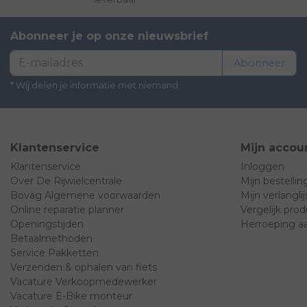
Abonneer je op onze nieuwsbrief
Abonneer
* Wij delen je informatie met niemand.
Klantenservice
Mijn accou
Klantenservice
Inloggen
Over De Rijwielcentrale
Mijn bestelli
Bovag Algemene voorwaarden
Mijn verlanglij
Online reparatie planner
Vergelijk pro
Openingstijden
Herroeping a
Betaalmethoden
Service Pakketten
Verzenden & ophalen van fiets
Vacature Verkoopmedewerker
Vacature E-Bike monteur