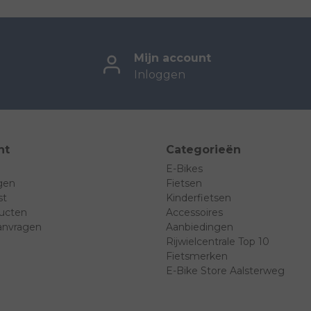
Mijn account
Inloggen
nt
Categorieën
E-Bikes
ngen
Fietsen
st
Kinderfietsen
ducten
Accessoires
anvragen
Aanbiedingen
Rijwielcentrale Top 10
Fietsmerken
E-Bike Store Aalsterweg