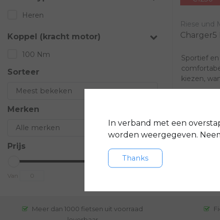
Heren
Riese und M
Charger5 
Koppel (kracht motor)
100 Nm
Sportief en 
comfortabel
Sorteer
kiezen, wa
altijd goed.
Merken
€6.499,0
Vergeli
In verband met een oversta
worden weergegeven. Neem 
Prijs
Thanks
Van
To
Meer dan 1000 fietsen uit voorraad
Fi
leverbaar