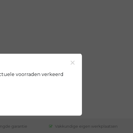
×
ctuele voorraden verkeerd
engde garantie
Vakkundige eigen werkplaatsen