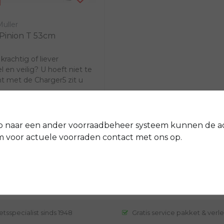
uller
Pinion T 53cm
krachtig of liever
 en veilig? U hoeft niet te
nt met de Charger5 zit u
 De...
0
€7.729,00
jk
p naar een ander voorraadbeheer systeem kunnen de a
voor actuele voorraden contact met ons op.
etsspecialist sinds 1948
Gratis service pakket & verl