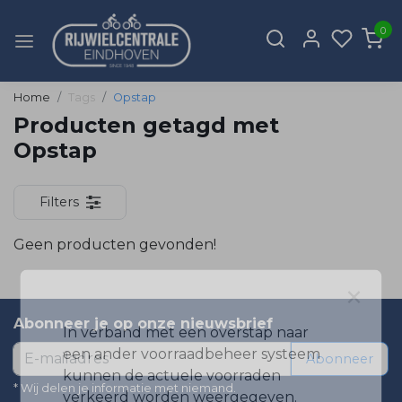
0
Home
Tags
Opstap
Producten getagd met
Opstap
Filters
Geen producten gevonden!
×
Abonneer je op onze nieuwsbrief
In verband met een overstap naar
een ander voorraadbeheer systeem
Abonneer
kunnen de actuele voorraden
* Wij delen je informatie met niemand.
verkeerd worden weergegeven.