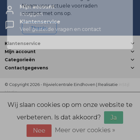
Neem voor actuele voorraden
Mijn account
contact met ons op.
Inloggen
Klantenservice
Thanks
Veel gestelde vragen en contact
Klantenservice
Mijn account
Categorieën
Contactgegevens
© Copyright 2026 - Rijwielcentrale Eindhoven | Realisatie
InStijl
Media
Disclaimer
|
Sitemap
|
Bovag Algemene voorwaarden
|
Wij slaan cookies op om onze website te
verbeteren. Is dat akkoord?
Ja
Meer over cookies »
Nee