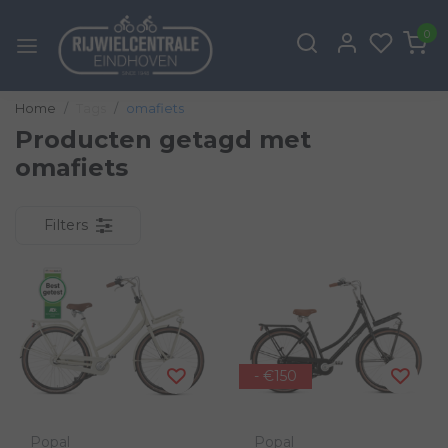
0
Home
Tags
omafiets
Producten getagd met
omafiets
Filters
- €150
Popal
Popal