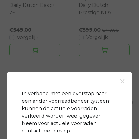
Daily Dutch Basic+
Daily Dutch
26
Prestige ND7
€549,00
€599,00
€749,00
Vergelijk
Vergelijk
×
In verband met een overstap naar
een ander voorraadbeheer systeem
kunnen de actuele voorraden
verkeerd worden weergegeven.
Neem voor actuele voorraden
Popal
Popal
contact met ons op.
Daily Dutch Basic+
Daily Dutch Basic+