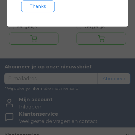
22
24
Thanks
€529,00
€539,00
Vergelijk
Vergelijk
Abonneer je op onze nieuwsbrief
Abonneer
* Wij delen je informatie met niemand.
Mijn account
Inloggen
Klantenservice
Veel gestelde vragen en contact