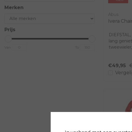
Merken
Abus
Ivera Chai
Prijs
DIEFSTAL,
lang genie
tweewieler,
Van
To
nemen. Beve
€49,95
€
Vergeli