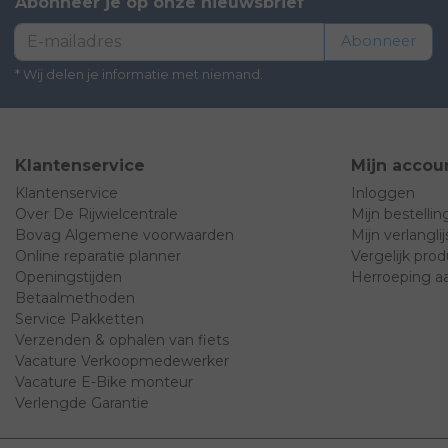
Abonneer je op onze nieuwsbrief
Abonneer
* Wij delen je informatie met niemand.
Klantenservice
Mijn accou
Klantenservice
Inloggen
Over De Rijwielcentrale
Mijn bestelli
Bovag Algemene voorwaarden
Mijn verlanglij
Online reparatie planner
Vergelijk pro
Openingstijden
Herroeping a
Betaalmethoden
Service Pakketten
Verzenden & ophalen van fiets
Vacature Verkoopmedewerker
Vacature E-Bike monteur
Verlengde Garantie