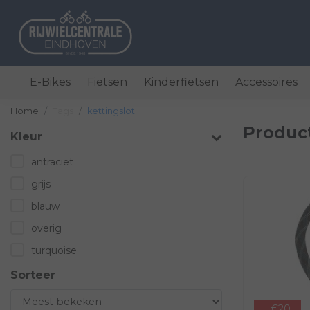
E-Bikes
Fietsen
Kinderfietsen
Accessoires
Home
Tags
kettingslot
Produc
Kleur
antraciet
grijs
blauw
overig
turquoise
Sorteer
- €20