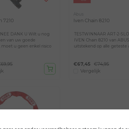
Abus
n 7210
Iven Chain 8210
 NEE DANK U Wilt u nog
TESTWINNAAR ART-2-SLO
ten van uw goede
IVEN Chain 8210 van ABUS
 moet u geen enkel risico
uitstekend op alle geteste
ilig uw fiet...
(gebruiksgemak, slijtv...
69,95
€67,45
€74,95
jk
Vergelijk