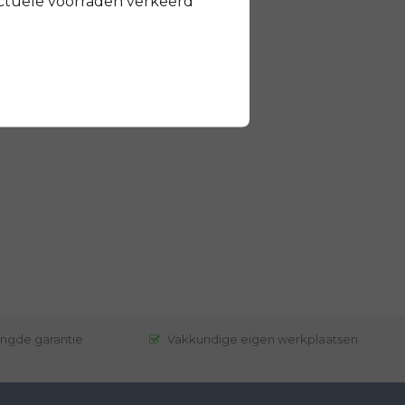
ctuele voorraden verkeerd
engde garantie
Vakkundige eigen werkplaatsen