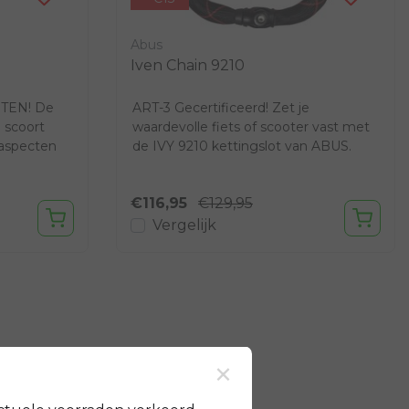
Abus
Iven Chain 9210
TEN! De
ART-3 Gecertificeerd! Zet je
 scoort
waardevolle fiets of scooter vast met
 aspecten
de IVY 9210 kettingslot van ABUS.
€116,95
€129,95
Vergelijk
×