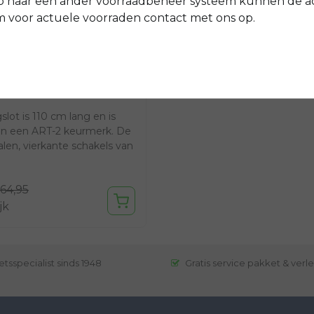
p naar een ander voorraadbeheer systeem kunnen de a
voor actuele voorraden contact met ons op.
slot is 110 cm lang en is
an een ART-2 keurmerk. De
len, vierkante schakels van
64,95
jk
etsspecialist sinds 1948
Gratis service pakket & verl