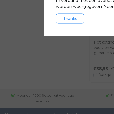
In verband met een oversta
worden weergegeven. Neem 
- €6
Thanks
Abus
8900
Het ketting
voorzien v
geharde sta
het ket...
€58,95
€
Vergeli
Meer dan 1000 fietsen uit voorraad
Fi
leverbaar