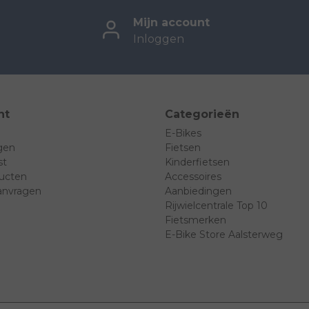
Mijn account
Inloggen
nt
Categorieën
E-Bikes
ngen
Fietsen
st
Kinderfietsen
ducten
Accessoires
anvragen
Aanbiedingen
Rijwielcentrale Top 10
Fietsmerken
E-Bike Store Aalsterweg