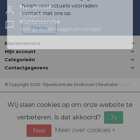
Neem voor actuele voorraden
Mijn account
contact met ons op.
Inloggen
Klantenservice
Thanks
Veel gestelde vragen en contact
Klantenservice
Mijn account
Categorieën
Contactgegevens
© Copyright 2026 - Rijwielcentrale Eindhoven | Realisatie
InStijl
Media
Disclaimer
|
Sitemap
|
Bovag Algemene voorwaarden
|
Wij slaan cookies op om onze website te
verbeteren. Is dat akkoord?
Ja
Meer over cookies »
Nee