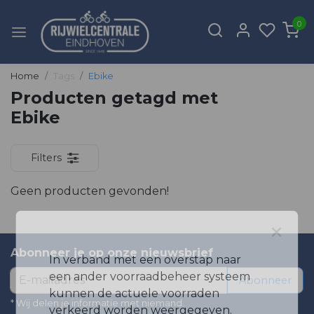
0
Home
Tags
Ebike
Producten getagd met
Ebike
Filters
Geen producten gevonden!
×
Abonneer je op onze nieuwsbrief
In verband met een overstap naar
een ander voorraadbeheer systeem
Abonneer
kunnen de actuele voorraden
* Wij delen je informatie met niemand.
verkeerd worden weergegeven.