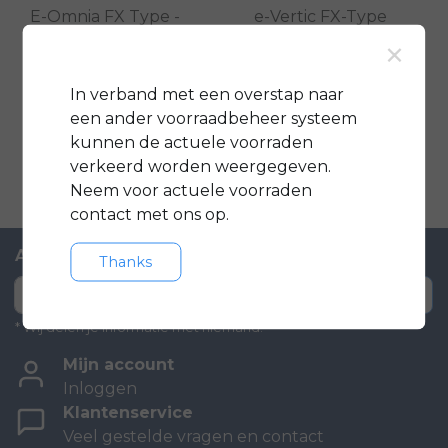
E-Omnia FX Type -
e-Vertic FX-Type
×
Black
Pro 2025
In verband met een overstap naar
€5.999,00
€4.749,00
€6.349,00
een ander voorraadbeheer systeem
Vergelijk
Vergelijk
kunnen de actuele voorraden
verkeerd worden weergegeven.
Neem voor actuele voorraden
contact met ons op.
Abonneer je op onze nieuwsbrief
Thanks
Abonneer
* Wij delen je informatie met niemand.
Mijn account
Inloggen
Klantenservice
Veel gestelde vragen en contact