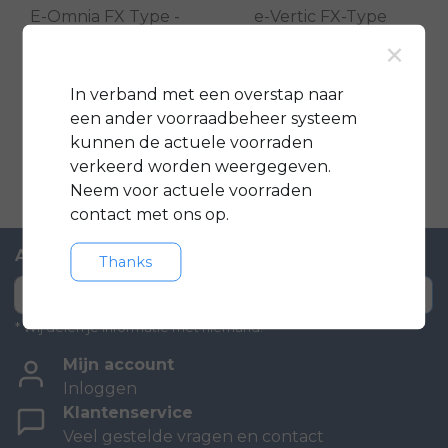
E-Omnia FX Type -
e-Vertic FX-Type
×
Black
Pro 2025
In verband met een overstap naar
€5.999,00
€4.749,00
€6.349,00
een ander voorraadbeheer systeem
Vergelijk
Vergelijk
kunnen de actuele voorraden
verkeerd worden weergegeven.
Neem voor actuele voorraden
contact met ons op.
Abonneer je op onze nieuwsbrief
Thanks
Abonneer
* Wij delen je informatie met niemand.
Mijn account
Inloggen
Klantenservice
Veel gestelde vragen en contact