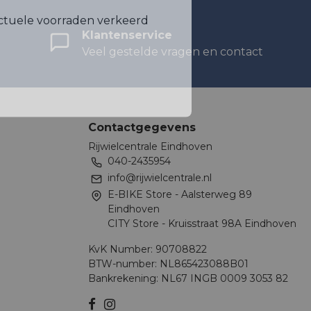
ctuele voorraden verkeerd
Klantenservice
Veel gestelde vragen en contact
Contactgegevens
Rijwielcentrale Eindhoven
040-2435954
info@rijwielcentrale.nl
E-BIKE Store - Aalsterweg 89
Eindhoven
CITY Store - Kruisstraat 98A Eindhoven
KvK Number: 90708822
BTW-number: NL865423088B01
Bankrekening: NL67 INGB 0009 3053 82