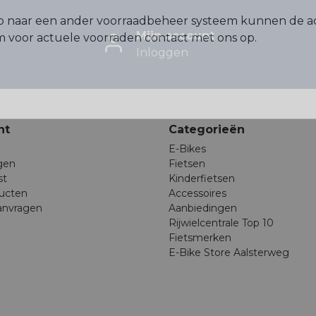
p naar een ander voorraadbeheer systeem kunnen de a
Mijn account
voor actuele voorraden contact met ons op.
Inloggen
nt
Categorieën
E-Bikes
ngen
Fietsen
st
Kinderfietsen
ducten
Accessoires
anvragen
Aanbiedingen
Rijwielcentrale Top 10
Fietsmerken
E-Bike Store Aalsterweg