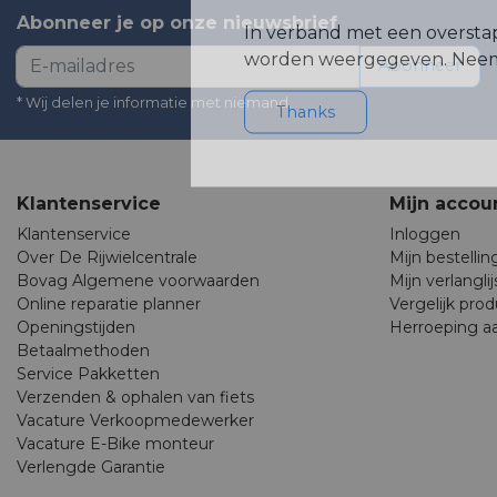
Abonneer je op onze nieuwsbrief
In verband met een oversta
worden weergegeven. Neem 
Abonneer
* Wij delen je informatie met niemand.
Thanks
Klantenservice
Mijn accou
Klantenservice
Inloggen
Over De Rijwielcentrale
Mijn bestelli
Bovag Algemene voorwaarden
Mijn verlanglij
Online reparatie planner
Vergelijk pro
Openingstijden
Herroeping a
Betaalmethoden
Service Pakketten
Verzenden & ophalen van fiets
Vacature Verkoopmedewerker
Vacature E-Bike monteur
Verlengde Garantie