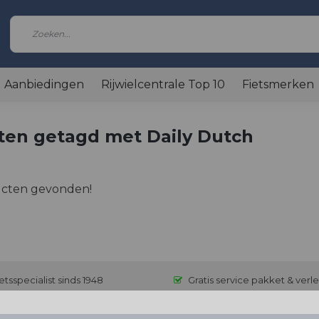
Aanbiedingen
Rijwielcentrale Top 10
Fietsmerken
ten getagd met Daily Dutch
cten gevonden!
etsspecialist sinds 1948
Gratis service pakket & verl