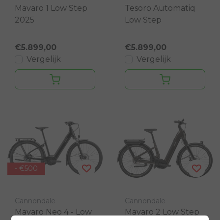
Mavaro 1 Low Step
Tesoro Automatiq
2025
Low Step
€5.899,00
€5.899,00
Vergelijk
Vergelijk
- €500
Cannondale
Cannondale
Mavaro Neo 4 - Low
Mavaro 2 Low Step