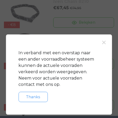
Iven Chain 8210
€67,45
€74,95
Bekijken
- €8
Abus
×
Iven Chain 9210
€116,95
€129,95
In verband met een overstap naar
een ander voorraadbeheer systeem
Bekijken
kunnen de actuele voorraden
- €13
verkeerd worden weergegeven.
Neem voor actuele voorraden
Abus
8900
contact met ons op.
€58,95
€64,95
Thanks
Bekijken
- €6