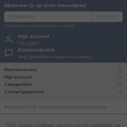
Abonneer je op onze nieuwsbrief
Abonneer
* Wij delen je informatie met niemand.
Mijn account
Inloggen
Klantenservice
Veel gestelde vragen en contact
Klantenservice
Mijn account
Categorieën
Contactgegevens
© Copyright 2026 - Rijwielcentrale Eindhoven | Realisatie
InStijl
Media
Disclaimer
|
Sitemap
|
Bovag Algemene voorwaarden
|
Wij slaan cookies op om onze website te