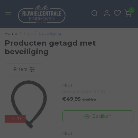
0
Home
Tags
beveiliging
Producten getagd met
beveiliging
Filters
Abus
Ivera Chain 7210
€49,95
€69,95
Bekijken
- €20
Abus