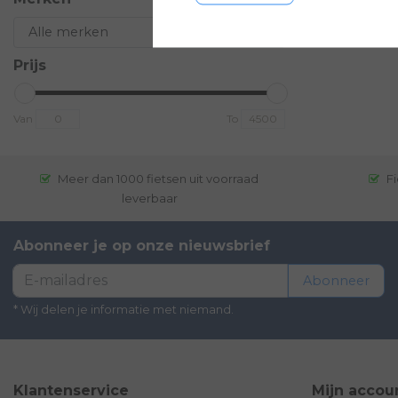
Prijs
Van
To
Meer dan 1000 fietsen uit voorraad
Fi
leverbaar
Abonneer je op onze nieuwsbrief
Abonneer
* Wij delen je informatie met niemand.
Klantenservice
Mijn accou