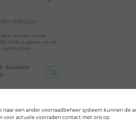
C380 HMB 2024
rtabel rechtop met de
380 HMB en geniet van de
e comfortabele
pen. Zo wordt vaker...
0
€4.599,00
jk
p naar een ander voorraadbeheer systeem kunnen de a
voor actuele voorraden contact met ons op.