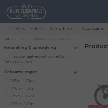
E-Bikes
Fietsen
Kinderfietsen
Accessoires
Home
Tags
avignon c380 gazelle avignon
Produc
Versnelling & aandrijving
Traploze naafversnelling met belt
(riemaaandrijving)
Lichaamslengte
1.65m - 1.70m
1.70m - 1.76m
1.77m - 1.82m
1.83m - 1.88m
- €300