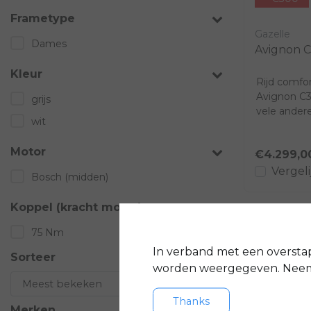
Frametype
Gazelle
Dames
Avignon 
Kleur
Rijd comfo
Avignon C
grijs
vele ander
wit
eigenschap
Motor
€4.299,0
Vergeli
Bosch (midden)
Koppel (kracht motor)
75 Nm
In verband met een oversta
Sorteer
worden weergegeven. Neem 
Thanks
Merken