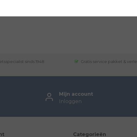
etsspecialist sinds 1948
Gratis service pakket & verl
Mijn account
Inloggen
nt
Categorieën