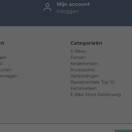
Mijn account
Inloggen
nt
Categorieën
E-Bikes
ngen
Fietsen
st
Kinderfietsen
ducten
Accessoires
anvragen
Aanbiedingen
Rijwielcentrale Top 10
Fietsmerken
E-Bike Store Aalsterweg