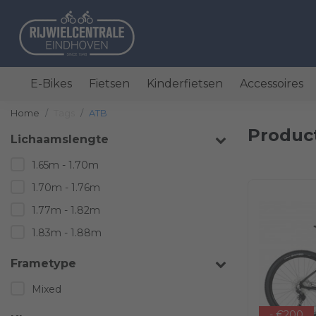
E-Bikes
Fietsen
Kinderfietsen
Accessoires
Home
Tags
ATB
Produc
Lichaamslengte
1.65m - 1.70m
1.70m - 1.76m
1.77m - 1.82m
1.83m - 1.88m
Frametype
Mixed
- €200