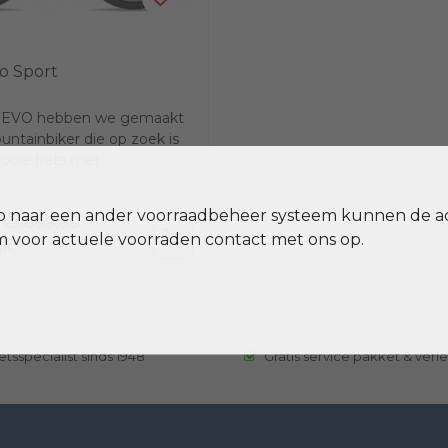
vo Sport
o EVO hebben we gemaakt
ntainbiker die op zoek is
ooie fiets met
nderdelen voor...
p naar een ander voorraadbeheer systeem kunnen de a
€1.099,00
voor actuele voorraden contact met ons op.
jk
etsspecialist sinds 1948
Gratis service pakket & verl