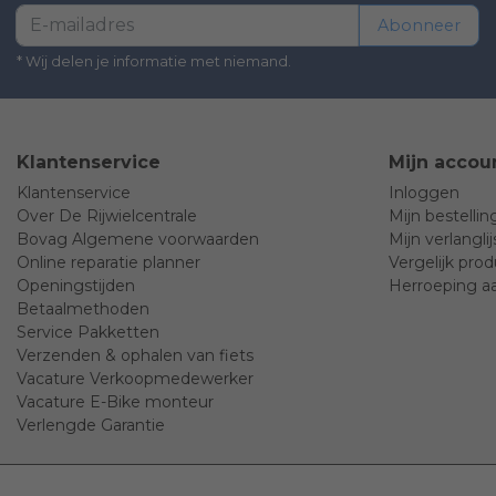
Abonneer
* Wij delen je informatie met niemand.
Klantenservice
Mijn accou
Klantenservice
Inloggen
Over De Rijwielcentrale
Mijn bestelli
Bovag Algemene voorwaarden
Mijn verlanglij
Online reparatie planner
Vergelijk pro
Openingstijden
Herroeping a
Betaalmethoden
Service Pakketten
Verzenden & ophalen van fiets
Vacature Verkoopmedewerker
Vacature E-Bike monteur
Verlengde Garantie