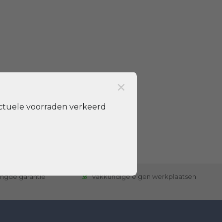
×
ctuele voorraden verkeerd
engde garantie
Vakkundige eigen werkplaatsen