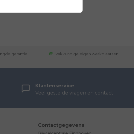
engde garantie
Vakkundige eigen werkplaatsen
Klantenservice
Veel gestelde vragen en contact
Contactgegevens
Rijwielcentrale Eindhoven