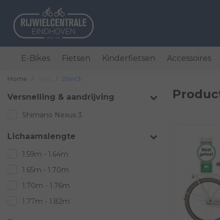
E-Bikes
Fietsen
Kinderfietsen
Accessoires
Home
Tags
26inch
Produc
Versnelling & aandrijving
Shimano Nexus 3
Lichaamslengte
1.59m - 1.64m
1.65m - 1.70m
1.70m - 1.76m
1.77m - 1.82m