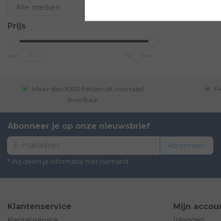
Prijs
Van
To
Meer dan 1000 fietsen uit voorraad
Fi
leverbaar
Abonneer je op onze nieuwsbrief
Abonneer
* Wij delen je informatie met niemand.
Klantenservice
Mijn accou
Klantenservice
Inloggen