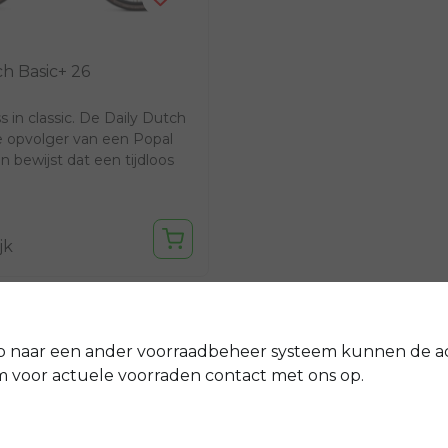
ch Basic+ 26
ss in classic. De Daily Dutch
de opvolger van een Popal
en bewijst dat een tijdloos
jk
p naar een ander voorraadbeheer systeem kunnen de a
voor actuele voorraden contact met ons op.