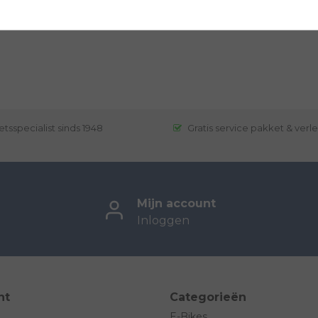
etsspecialist sinds 1948
Gratis service pakket & verl
Mijn account
Inloggen
nt
Categorieën
E-Bikes