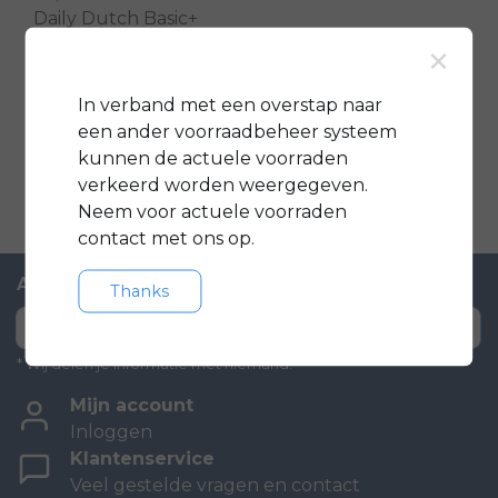
Daily Dutch Basic+
×
22
In verband met een overstap naar
€529,00
een ander voorraadbeheer systeem
Vergelijk
kunnen de actuele voorraden
verkeerd worden weergegeven.
Neem voor actuele voorraden
contact met ons op.
Abonneer je op onze nieuwsbrief
Thanks
Abonneer
* Wij delen je informatie met niemand.
Mijn account
Inloggen
Klantenservice
Veel gestelde vragen en contact