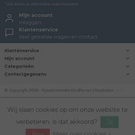
* Wij delen je informatie met niemand.
Mijn account
Inloggen
Klantenservice
Veel gestelde vragen en contact
Klantenservice
Mijn account
Categorieën
Contactgegevens
© Copyright 2026 - Rijwielcentrale Eindhoven | Realisatie
InStijl
Media
Disclaimer
|
Sitemap
|
Bovag Algemene voorwaarden
|
Wij slaan cookies op om onze website te
verbeteren. Is dat akkoord?
Ja
Meer over cookies »
Nee