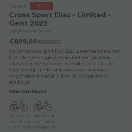
Sensa
- €200
Cross Sport Disc - Limited -
Gent 2025
Schrijf je eigen review
€899,00
€1.099,00
De Sensa Cross Sport Disc 2025 is een fraaie fiets met
bijzonder veel mogelijkheden. Met een geveerde
voorvork en 37mm brede (Schwalbe Road Cruiser)
banden rijd je zonder problemen over onverharde
wegen alsof het asfalt is. Door de bagagedrager,
spatborde
Maak een keuze:
Heren - 56
Heren - 61
cm - incl ar
cm - incl ar
t2 Axa rings
t2 Axa rings