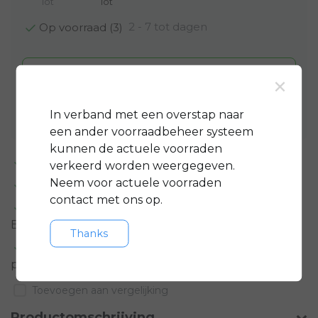
lot
lot
2 - 7 tot dagen
Op voorraad (3)
Toevoegen aan winkelwagen
×
Aan verlanglijst toevoegen
In verband met een overstap naar
een ander voorraadbeheer systeem
kunnen de actuele voorraden
Standaard 3 jaar
garantie op bijna alle fietsen
verkeerd worden weergegeven.
Neem voor actuele voorraden
GRATIS
servicepakket t.w.v. minimaal € 150,-
contact met ons op.
Gratis rijklare
bezorging in regio groot
Eindhoven
Thanks
Meer informatie?
Neem contact op over dit
product
Toevoegen aan vergelijking
Productomschrijving